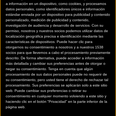
a información en un dispositivo, como cookies, y procesamos
por etapas de gran fondo de tres días de duración, que se
datos personales, como identificadores únicos e información
desarrolla en su totalidad en la provincia de Castellón
estándar enviada por un dispositivo para publicidad y contenido
y que busca armonizar el deporte, la naturaleza y la
personalizado, medición de publicidad y contenido,
cultura, y que está destinada a deportistas con espíritu de
investigación de audiencia y desarrollo de servicios.
Con su
permiso, nosotros y nuestros socios podemos utilizar datos de
superación personal.
localización geográfica precisa e identificación mediante las
características de dispositivos. Puede hacer clic para
La prueba se disputa en 2
otorgarnos su consentimiento a nosotros y a nuestros 1538
modalidades:
XTREMbiker
y
PRObiker
socios para que llevemos a cabo el procesamiento previamente
descrito. De forma alternativa, puede acceder a información
Este es el vídeo de presentación de sus etapas
más detallada y cambiar sus preferencias antes de otorgar o
negar su consentimiento.
Tenga en cuenta que algún
procesamiento de sus datos personales puede no requerir de
su consentimiento, pero usted tiene el derecho de rechazar tal
procesamiento. Sus preferencias se aplicarán solo a este sitio
web. Puede cambiar sus preferencias o retirar su
consentimiento en cualquier momento volviendo a este sitio y
haciendo clic en el botón "Privacidad" en la parte inferior de la
página web.