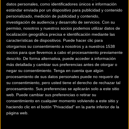
datos personales, como identificadores únicos e información
estándar enviada por un dispositivo para publicidad y contenido
El campeón australiano ha dominado por completo la
personalizado, medición de publicidad y contenido,
crono, rodando a una velocidad media de 50,6km/h, a pesar
investigación de audiencia y desarrollo de servicios.
Con su
de los repechos que el recorrido incluía. Dennis partía poco
permiso, nosotros y nuestros socios podemos utilizar datos de
después de los que se preveían sus dos principales rivales,
localización geográfica precisa e identificación mediante las
características de dispositivos. Puede hacer clic para
los campeones español y europeo de contrarreloj Jonathan
otorgarnos su consentimiento a nosotros y a nuestros 1538
Castroviejo (Team Sky) y Victor Campenaerts (LottoNL-
socios para que llevemos a cabo el procesamiento previamente
Jumbo), pero les ha superado con claridad desde el primer
descrito. De forma alternativa, puede acceder a información
punto intermedio y ha acabado imponiéndose en meta con
más detallada y cambiar sus preferencias antes de otorgar o
negar su consentimiento.
Tenga en cuenta que algún
50 segundos sobre su inesperado compañero de equipo
procesamiento de sus datos personales puede no requerir de
Joey Rosskopf y el mismo Castroviejo, tercero.
su consentimiento, pero usted tiene el derecho de rechazar tal
procesamiento. Sus preferencias se aplicarán solo a este sitio
Finalmente, hasta once corredores han superado a
web. Puede cambiar sus preferencias o retirar su
Campenaerts dados los buenos tiempos de algunas
consentimiento en cualquier momento volviendo a este sitio y
sorpresas (los jóvenes Quick Step Enric Mas, Laurens De
haciendo clic en el botón "Privacidad" en la parte inferior de la
página web.
Plus y Kasper Asgreen, 6º, 8º y 10º, respectivamente) y de un
Steven Kruijswijk (LottoNL-Jumbo) que ha dado la gran