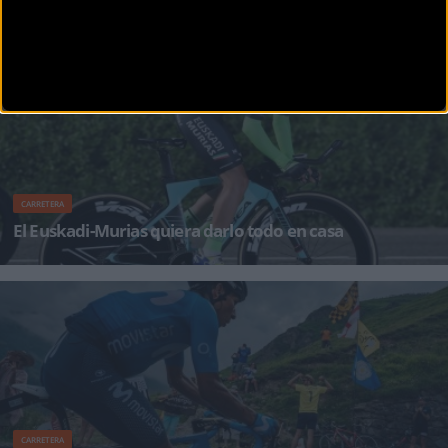
¡Alégrate el día con BikeZonaTV!
CARRETERA
El Euskadi-Murias quiera darlo todo en casa
El Euskadi-Murias quiere devolver a todos los aficionados en casa los ánimos que ha
recibido hasta ahora en la Vu
CARRETERA