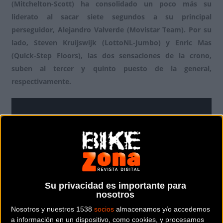
(Mitchelton-Scott) ha consolidado un poco más su
liderato al sacar siete segundos a su principal
perseguidor, Alejandro Valverde (Movistar Team). Por su
lado, Steven Kruijswijk (LottoNL-Jumbo) y Enric Mas
(Quick-Step Floors), las dos sensaciones de la crono,
suben al tercer y quinto puesto de la general,
respectivamente.
Su privacidad es importante para
nosotros
Nosotros y nuestros 1538
socios
almacenamos y/o accedemos
a información en un dispositivo, como cookies, y procesamos