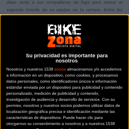
dejar atrás a sus compañeros de fuga para sumar el
segundo triunfo de su equipo en la carrera. Entre los
favoritos, apenas ha habido diferencias para el liderato de
Simon Yates (Mitchelton-Scott), si bien los
desfallecimientos de Kruijswijk y Quintana consolidan a
los españoles Alejandro Valverde (Movistar Team) y Enric
Mas (Quick-Step Floors), los dos grandes ganadores del
día, en plazas de podio.
Su privacidad es importante para
nosotros
Nosotros y nuestros 1538
socios
almacenamos y/o accedemos
a información en un dispositivo, como cookies, y procesamos
datos personales, como identificadores únicos e información
estándar enviada por un dispositivo para publicidad y contenido
personalizado, medición de publicidad y contenido,
investigación de audiencia y desarrollo de servicios.
Con su
permiso, nosotros y nuestros socios podemos utilizar datos de
localización geográfica precisa e identificación mediante las
características de dispositivos. Puede hacer clic para
otorgarnos su consentimiento a nosotros y a nuestros 1538