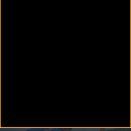
CARRETERA
El Euskadi-Murias quiera darlo todo en casa
El Euskadi-Murias quiere devolver a todos los aficionados en casa los ánimos que ha
recibido hasta ahora en la Vu
PUBLICIDAD
Disfruta de la TV de
BikeZona
¡Alégrate el día con BikeZonaTV!