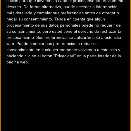
socios para que llevemos a cabo el procesamiento previamente
descrito. De forma alternativa, puede acceder a información
más detallada y cambiar sus preferencias antes de otorgar o
Vincenzo Nibali (Bahrain-Merida), Alexandre Geniez (Ag2r
negar su consentimiento.
Tenga en cuenta que algún
procesamiento de sus datos personales puede no requerir de
La Mondiale), Omar Fraile (Astana), Alessandro De Marchi,
su consentimiento, pero usted tiene el derecho de rechazar tal
Dylan Teuns (BMC Racing Team), Rafal Majka, Lukas
procesamiento. Sus preferencias se aplicarán solo a este sitio
Pöstlberger (Bora-hansgrohe), Thomas De Gendt (Lotto-
web. Puede cambiar sus preferencias o retirar su
Soudal), Andrey Amador (Movistar Team), Amanuel
consentimiento en cualquier momento volviendo a este sitio y
haciendo clic en el botón "Privacidad" en la parte inferior de la
Ghebreigzabhier (Dimension Data), Simon Clarke, Michael
página web.
Woods (Education First-Drapac), Ilnur Zakarin (Katusha-
Alpecin), David De La Cruz, Jonathan Castroviejo (Team Sky),
Jai Hindley (Team Sunweb), Bauke Mollema (Trek-
Segafredo), Cristian Rodríguez (Caja Rural-Seguros RGA),
Jesús Herrada, Stéphane Rossetto (Cofidis) y Héctor Sáez
(Euskadi-Murias) han formado la escapada en el primer
puerto del día, aprovechando las rampas del Alto de La
Arboleda (3ª categoría).