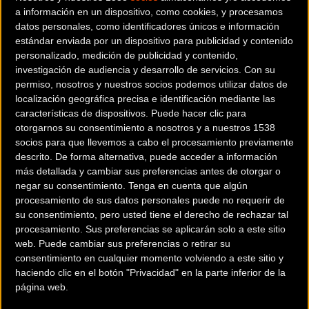
a información en un dispositivo, como cookies, y procesamos
datos personales, como identificadores únicos e información
estándar enviada por un dispositivo para publicidad y contenido
personalizado, medición de publicidad y contenido,
investigación de audiencia y desarrollo de servicios.
Con su
permiso, nosotros y nuestros socios podemos utilizar datos de
localización geográfica precisa e identificación mediante las
características de dispositivos. Puede hacer clic para
otorgarnos su consentimiento a nosotros y a nuestros 1538
socios para que llevemos a cabo el procesamiento previamente
descrito. De forma alternativa, puede acceder a información
más detallada y cambiar sus preferencias antes de otorgar o
negar su consentimiento.
Tenga en cuenta que algún
Así está la general:
procesamiento de sus datos personales puede no requerir de
su consentimiento, pero usted tiene el derecho de rechazar tal
procesamiento. Sus preferencias se aplicarán solo a este sitio
web. Puede cambiar sus preferencias o retirar su
consentimiento en cualquier momento volviendo a este sitio y
haciendo clic en el botón "Privacidad" en la parte inferior de la
1 GREG VAN AVERMAET 87 BMC RACING TEAM 18H 22 00 - B
página web.
: 2 -