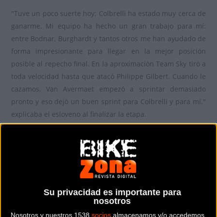
"Tuve un poco suerte hoy: Colbrelli ha estado muy cerca de
ganarme. Mi equipo ha hecho un gran trabajo para mí:
entre Bodnar, Burghardt y tantos otros me han ayudado de
forma impresionante para llegar en la mejor posición
posible al repecho final. En la aproximación Team Sky tiró a
toda velocidad hasta que atacó Philippe Gilbert. Cuando le
cazamos, Van Avermaet empezó a sprintar demasiado
pronto y eso dejó un buen sprint para Colbrelli y para mí."
explicaba el esloveno al finalizar la etapa.
El belga Greg Van Avermaet sigue de líder.
Estos fueron los mejores momentos de la jornada:
Su privacidad es importante para
nosotros
Nosotros y nuestros 1538
socios
almacenamos y/o accedemos