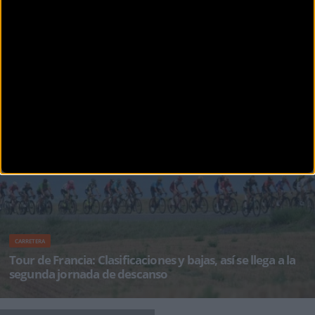
CARRETERA
Geraint Thomas espera muchos ataques en la etapa de
65 kilómetros
Se disputa hoy miércoles la etapa de 65 kilómetros del Tour de Francia, un "experimento"
con el que se qui
CARRETERA
Tour de Francia: Clasificaciones y bajas, así se llega a la
segunda jornada de descanso
Después de una dura e intensa semana los corredores del Tour de Francia se han ganado
una jornada de descanso ant