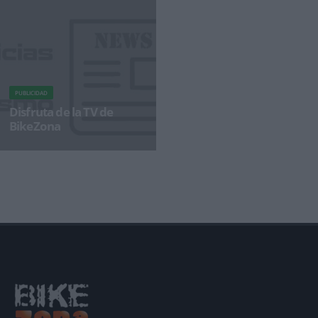
PUBLICIDAD
Disfruta de la TV de
BikeZona
¡Alégrate el día con BikeZonaTV!