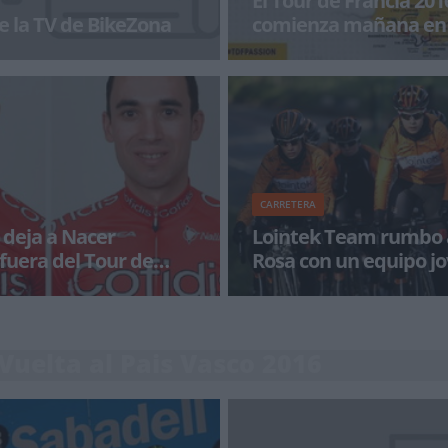
e la TV de BikeZona
comienza mañana en
Saint Michel
a con BikeZonaTV!
La 103 edición del Tour comen
sábado 2 de Julio para terminar e
CARRETERA
 deja a Nacer
Lointek Team rumbo a
fuera del Tour de
Rosa con un equipo jo
equilibrado
inter del Cofidis Nacer
Lointek Team disputará del 1 al 
drá estar en la edición 2016 del
carrera más prestigiosa del cale
 Vuelta al Pais Vasco 2016