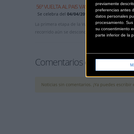
previamente descrit
56ª VUELTA AL PAIS VASCO 2016
preferencias antes 
Se celebra del
04/04/2016
al
09/04/2016
datos personales pu
procesamiento. Sus p
La primera etapa de la Vuelta al País Vasco de 20
su consentimiento en
recorrido aún se desconoce aunque l
... [+]
parte inferior de la
Comentarios de la Noticia
M
Noticias sin comentarios. ¡Ya puedes escribir e