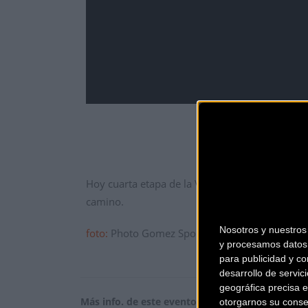
Hoy cuarta etapa de la Vuelta al País Vasco, en
camino.
Nosotros y nuestro
foto:
Photo Gomez Sport
y procesamos datos 
para publicidad y co
desarrollo de servici
geográfica precisa e
Más info. de este evento
otorgarnos su conse