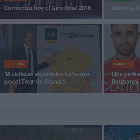
Comienza hoy el Giro Rosa 2016
Disfruta d
El Giro Rosa comienza hoy en la localidad de
¡Alégrate el dí
Gaiarine con una crono de dos kilómetros. Allí
verem
CARRETERA
CARRETERA
18 ciclistas españoles lucharán
Una pelea
por el Tour de Francia
Bouhanni 
Francia
Un total de 18 ciclistas compondrán la
El polémico spr
representación española en el próximo Tour
Bouhanni no po
de Francia
Tour de
Más noticias del evento
56ª