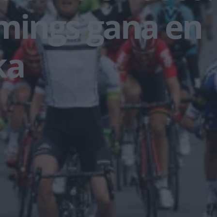
ings gana en
ka