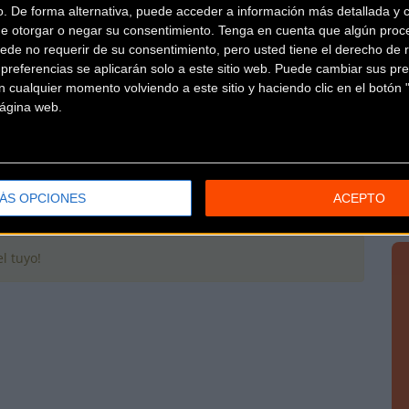
o. De forma alternativa, puede acceder a información más detallada y 
de otorgar o negar su consentimiento.
Tenga en cuenta que algún proc
ede no requerir de su consentimiento, pero usted tiene el derecho de r
referencias se aplicarán solo a este sitio web. Puede cambiar sus pref
16 arrancará con una etapa en la capital vizcaina cuyo
 cualquier momento volviendo a este sitio y haciendo clic en el botón "
 página web.
ÁS OPCIONES
ACEPTO
l tuyo!