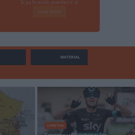
Si ya lo estás puedes ir a:
Iniciar Sesión
MATERIAL
CARRETERA
6
Froome y Quintana: los