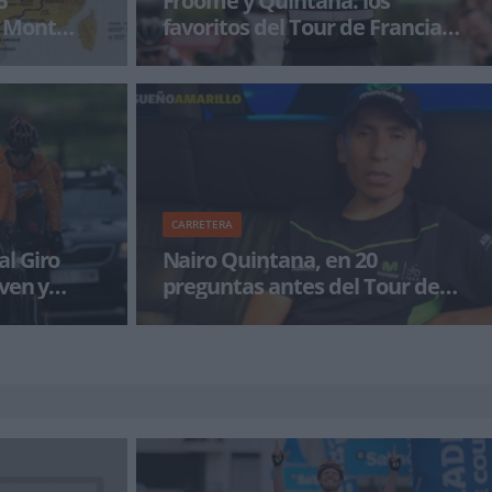
 Mont
favoritos del Tour de Francia
2016
zará este
Con el Tour de Francia en puertas, los
l 24 en l
pronósticos favorecen a Chris Froome como
ganador, seguido por Nairo Quint
CARRETERA
l Giro
Nairo Quintana, en 20
ven y
preguntas antes del Tour de
Francia
10 de julio la
El líder de Movistar Team para la 103ª edición
ndario fe
del Tour de Francia valora sensaciones, recorr