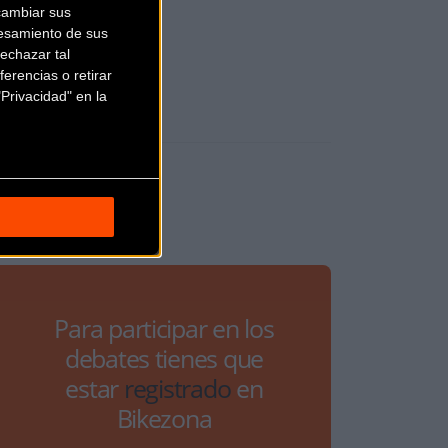
cambiar sus
esamiento de sus
echazar tal
erencias o retirar
Privacidad" en la
Para participar en los
debates tienes que
estar
registrado
en
Bikezona