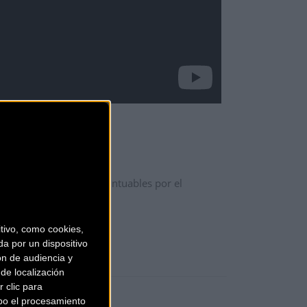
3 kms. con seis altos puntuables por el
ivo, como cookies,
a por un dispositivo
ón de audiencia y
de localización
 clic para
bo el procesamiento