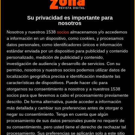
victorias le preceden. Completando la terna de
máximos favoritos, el joven prodigio belga
Su privacidad es importante para
Arnaud De Lie. A sus 21 años, el ciclista del
nosotros
Lotto-Dstny contó 10 triunfos en 2023.
Nosotros y nuestros 1538
socios
almacenamos y/o accedemos
a información en un dispositivo, como cookies, y procesamos
datos personales, como identificadores únicos e información
No se puede menospreciar a la segunda línea
estándar enviada por un dispositivo para publicidad y contenido
de ataque. Matteo Moschetti vuelve al frente del
personalizado, medición de publicidad y contenido,
Q36.5 buscando el doblete, como también
investigación de audiencia y desarrollo de servicios.
Con su
permiso, nosotros y nuestros socios podemos utilizar datos de
perseguirá su segunda victoria -en este caso no
localización geográfica precisa e identificación mediante las
consecutiva- Magnus Cort Nielsen como líder
características de dispositivos. Puede hacer clic para
del Uno-X. Y Jordi Meeus, hombre rápido del
otorgarnos su consentimiento a nosotros y a nuestros 1538
Bora-Hansgrohe alemán y vencedor el año
socios para que llevemos a cabo el procesamiento previamente
descrito. De forma alternativa, puede acceder a información
pasado en el sprint de los Campos Elíseos de
más detallada y cambiar sus preferencias antes de otorgar o
París, también ha querido unirse a la fiesta.
negar su consentimiento.
Tenga en cuenta que algún
Acompañado de un equipazo con hombres del
procesamiento de sus datos personales puede no requerir de
nivel de Max Schachmann, Bob Jungels o
su consentimiento, pero usted tiene el derecho de rechazar tal
procesamiento. Sus preferencias se aplicarán solo a este sitio
Sergio Higuita. Por tanto, estarán en liza los tres