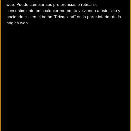
web. Puede cambiar sus preferencias o retirar su
integrantes del podio del año pasado.
consentimiento en cualquier momento volviendo a este sitio y
haciendo clic en el botón "Privacidad" en la parte inferior de la
Otro equipo no tan mediático pero a tener en
página web.
cuenta será el Tudor Cycling, que viene con
Alberto Dainese -dos etapas en el Giro y una en
la Vuelta en su haber- y todo un campeón de
Europa como Matteo Trentin. Y la dupla de
Groupama-FDJ formada por Valentin Madouas -
campeón nacional francés y vencedor en
Bretaña en 2023- y Marc Sarreau también
tendrá cosas que decir. Por su parte, el UAE
Team Emirates trae al colombiano Juan
Sebastián Molano, otro candidato fijo a
cualquier llegada masiva.
Entre los equipos españoles no faltan rodadores
y hombres rápidos: Iván García Cortina, con
Davide Cimolai y Lorenzo Milesi, forman un