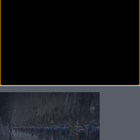
Carretera
Roquetas de Mar acogerá la meta
de la Clásica de Almería 2024
El alcalde de Roquetas de Mar, Gabriel Amat; el
concejal de Deportes, José Juan Rubí; la concejala de
Turi