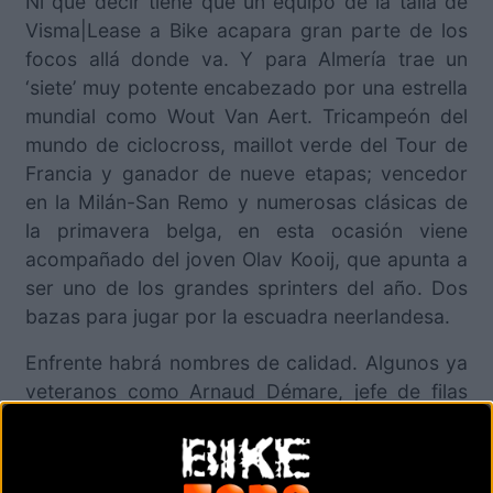
Ni que decir tiene que un equipo de la talla de
Visma|Lease a Bike acapara gran parte de los
focos allá donde va. Y para Almería trae un
‘siete’ muy potente encabezado por una estrella
mundial como Wout Van Aert. Tricampeón del
mundo de ciclocross, maillot verde del Tour de
Francia y ganador de nueve etapas; vencedor
en la Milán-San Remo y numerosas clásicas de
la primavera belga, en esta ocasión viene
acompañado del joven Olav Kooij, que apunta a
ser uno de los grandes sprinters del año. Dos
bazas para jugar por la escuadra neerlandesa.
Enfrente habrá nombres de calidad. Algunos ya
veteranos como Arnaud Démare, jefe de filas
del Arkéa-B&B Hotels francés. Ocho etapas en
el Giro, dos en el Tour, varias grandes clásicas -
otra Milán-San Remo- y un palmarés de 95