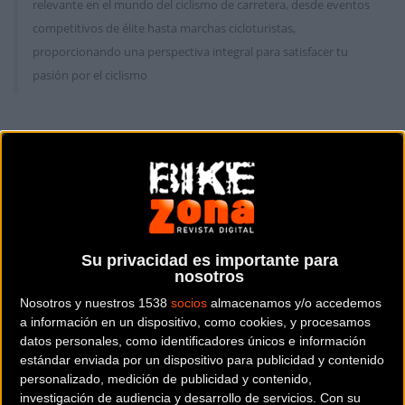
relevante en el mundo del ciclismo de carretera, desde eventos
competitivos de élite hasta marchas cicloturistas,
proporcionando una perspectiva integral para satisfacer tu
pasión por el ciclismo
Carretera
Carretera
Su privacidad es importante para
nosotros
Nosotros y nuestros 1538
socios
almacenamos y/o accedemos
a información en un dispositivo, como cookies, y procesamos
Momparler y Gorla,
Segunda prueba de la
datos personales, como identificadores únicos e información
retos del Equipo Lizarte
Copa de España
estándar enviada por un dispositivo para publicidad y contenido
este fin de semana
Féminas con el I Trofeo
personalizado, medición de publicidad y contenido,
Bajo Andarax
investigación de audiencia y desarrollo de servicios.
Con su