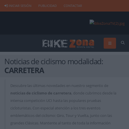
INICIAR SESIÓN
PUBLICIDAD
CONTACTAR
Noticias de ciclismo modalidad:
CARRETERA
Descubre las últimas novedades en nuestro segmento de
noticias de ciclismo de carretera
, donde cubrimos desde la
intensa competición UCI hasta las populares pruebas
cicloturistas. Con especial atención a los tres eventos
emblemáticos del ciclismo: Giro, Tour y Vuelta, junto con las
grandes Clásicas. Mantente al tanto de toda la información