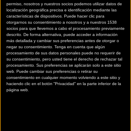
permiso, nosotros y nuestros socios podemos utilizar datos de
localización geográfica precisa e identificación mediante las
Carretera
Carretera
características de dispositivos. Puede hacer clic para
otorgarnos su consentimiento a nosotros y a nuestros 1538
socios para que llevemos a cabo el procesamiento previamente
descrito. De forma alternativa, puede acceder a información
más detallada y cambiar sus preferencias antes de otorgar o
negar su consentimiento.
Tenga en cuenta que algún
procesamiento de sus datos personales puede no requerir de
su consentimiento, pero usted tiene el derecho de rechazar tal
procesamiento. Sus preferencias se aplicarán solo a este sitio
Miguel Ángel López es el
Mikel Landa regresa con
web. Puede cambiar sus preferencias o retirar su
nuevo líder de la Volta
victoria en la Coppi e
consentimiento en cualquier momento volviendo a este sitio y
haciendo clic en el botón "Privacidad" en la parte inferior de la
tras ganar en La Molina
Bartali
página web.
Carretera
Carretera