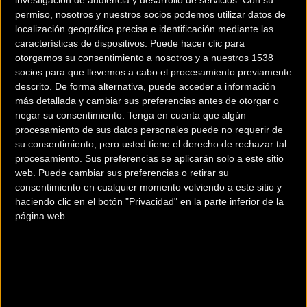
permiso, nosotros y nuestros socios podemos utilizar datos de
localización geográfica precisa e identificación mediante las
características de dispositivos. Puede hacer clic para
otorgarnos su consentimiento a nosotros y a nuestros 1538
socios para que llevemos a cabo el procesamiento previamente
descrito. De forma alternativa, puede acceder a información
Manual de supervivencia
Pasión por los adoquines
más detallada y cambiar sus preferencias antes de otorgar o
en montaña para
en la nueva línea Paris-
negar su consentimiento.
Tenga en cuenta que algún
aventureros precavidos
Roubaix de Santini
procesamiento de sus datos personales puede no requerir de
su consentimiento, pero usted tiene el derecho de rechazar tal
Material
Material
procesamiento. Sus preferencias se aplicarán solo a este sitio
web. Puede cambiar sus preferencias o retirar su
consentimiento en cualquier momento volviendo a este sitio y
haciendo clic en el botón "Privacidad" en la parte inferior de la
página web.
FFWD presenta la tercera
Construye tu bicicleta de