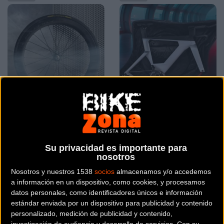
PAAS es la nueva patente
Scicon Aerocomfort
de Pirelli para maximizar
Triathlon 3.0 la elección
la velocidad en ciclismo
de los Ironman para
Su privacidad es importante para
proteger su bicicleta en
nosotros
cada
Nosotros y nuestros 1538
socios
almacenamos y/o accedemos
Material
Material
a información en un dispositivo, como cookies, y procesamos
datos personales, como identificadores únicos e información
estándar enviada por un dispositivo para publicidad y contenido
personalizado, medición de publicidad y contenido,
investigación de audiencia y desarrollo de servicios.
Con su