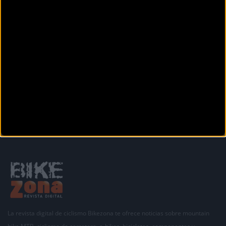
sillín
Anterior
Siguiente
1
2
3
4
5
6
7
8
9
Secciones
La revista digital de ciclismo Bikezona te ofrece noticias sobre mountain