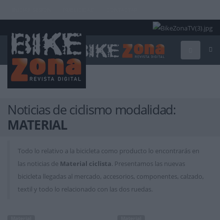
INICIAR SESIÓN
PUBLICIDAD
CONTACTAR
Noticias de ciclismo modalidad:
MATERIAL
Todo lo relativo a la bicicleta como producto lo encontrarás en
las noticias de
Material ciclista
. Presentamos las nuevas
bicicleta llegadas al mercado, accesorios, componentes, calzado,
textil y todo lo relacionado con las dos ruedas.
Material
Material