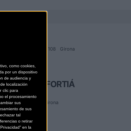
BATRIBIKE
Calle Santa Eugenia, 108
Girona
(Girona)
ivo, como cookies,
a por un dispositivo
ón de audiencia y
BICICLETES FORTIÁ
de localización
 clic para
bo el procesamiento
C/. Miquel Blay, 2
Girona
cambiar sus
esamiento de sus
(Girona)
echazar tal
erencias o retirar
Privacidad" en la