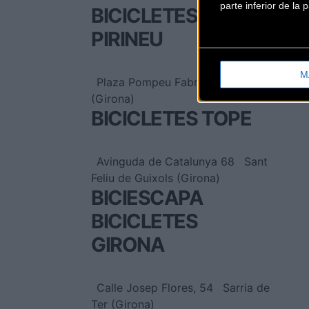
parte inferior de la
BICICLETES
PIRINEU
M
Plaza Pompeu Fabra, 7
Ripoll
(Girona)
BICICLETES TOPE
Avinguda de Catalunya 68
Sant
Feliu de Guixols (Girona)
BICIESCAPA
BICICLETES
GIRONA
Calle Josep Flores, 54
Sarria de
Ter (Girona)