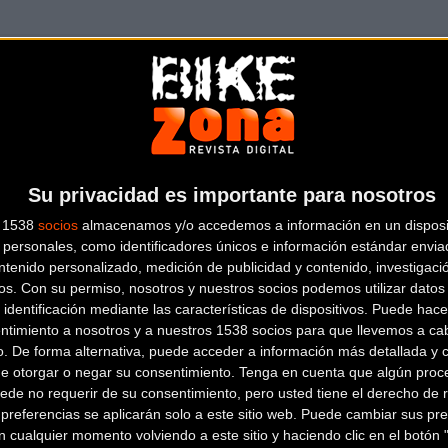
AYATS CYCLES
SANT FELIU DE
GIXOLS
Su privacidad es importante para nosotros
s 1538
socios
almacenamos y/o accedemos a información en un disposit
Carretera Palamos 164
Sant
personales, como identificadores únicos e información estándar enviad
Feliu de Guíxols (Girona)
ntenido personalizado, medición de publicidad y contenido, investigaci
BICICLETES
os.
Con su permiso, nosotros y nuestros socios podemos utilizar datos 
 identificación mediante las características de dispositivos. Puede hacer
ESTEVE PLAYA DE
ntimiento a nosotros y a nuestros 1538 socios para que llevemos a ca
ARO
o. De forma alternativa, puede acceder a información más detallada y 
de otorgar o negar su consentimiento.
Tenga en cuenta que algún proc
ede no requerir de su consentimiento, pero usted tiene el derecho de r
referencias se aplicarán solo a este sitio web. Puede cambiar sus pref
Av. Cavall Bernat, 81
Playa de
 cualquier momento volviendo a este sitio y haciendo clic en el botón "
Aro (Girona)