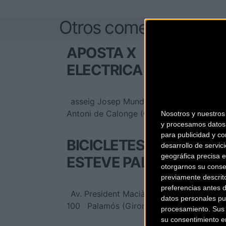
Otros comercios
APOSTA X
ELECTRICA
asseig Josep Mundet, 84
Sant
Antoni de Calonge (Girona)
Nosotros y nuestro
y procesamos datos 
para publicidad y co
BICICLETES
desarrollo de servici
geográfica precisa e
ESTEVE PALAMÓS
otorgarnos su conse
previamente descrit
preferencias antes 
Av. President Macià,
datos personales pu
100
Palamós (Girona)
procesamiento. Sus p
su consentimiento en