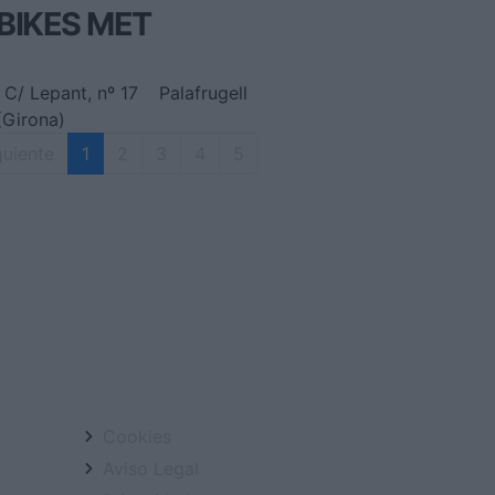
BIKES MET
C/ Lepant, nº 17
Palafrugell
(Girona)
guiente
1
2
3
4
5
Cookies
Aviso Legal