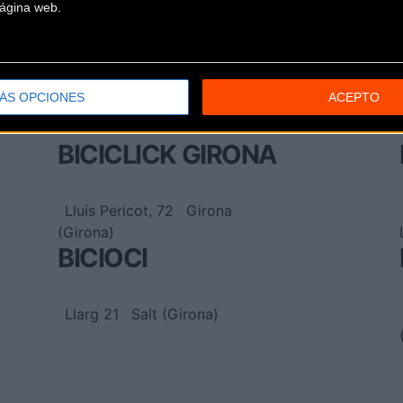
 página web.
BICICLETES RIBAS
Girona, 2
(Girona)
ÁS OPCIONES
ACEPTO
BICICLICK GIRONA
Lluís Pericot, 72
Girona
(Girona)
BICIOCI
Llarg 21
Salt (Girona)