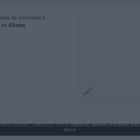
enda de bicicletas y
a de
Girona
.
de esta tienda? Descubre cómo
hacerte tienda Premium para