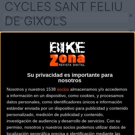
CYCLES SANT FELIU
DE GIXOLS
AYATS CYCLES SANT FELIU DE GIXOLS
es una
tienda de bicicletas y artículos ciclistas situada
en la provincia de
Girona
.
Dónde se encuentra
Su privacidad es importante para
Carretera Palamos 164 17220
nosotros
Sant Feliu de Guíxols (Girona).
Nosotros y nuestros 1538
socios
almacenamos y/o accedemos
a información en un dispositivo, como cookies, y procesamos
Contactar con la tienda
datos personales, como identificadores únicos e información
estándar enviada por un dispositivo para publicidad y contenido
972 91 91 39
personalizado, medición de publicidad y contenido,
investigación de audiencia y desarrollo de servicios.
Con su
Web y RRSS de la tienda
permiso, nosotros y nuestros socios podemos utilizar datos de
localización geográfica precisa e identificación mediante las