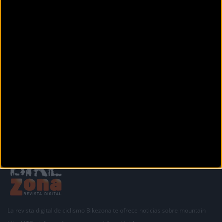
C/ Progrés 43 Baixos
Ripoll (Girona)
BIKING POINT GIRONA
Carrer Barcelona, 33
Girona (Girona)
Siguiente
1
2
3
4
5
La revista digital de ciclismo Bikezona te ofrece noticias sobre mountain