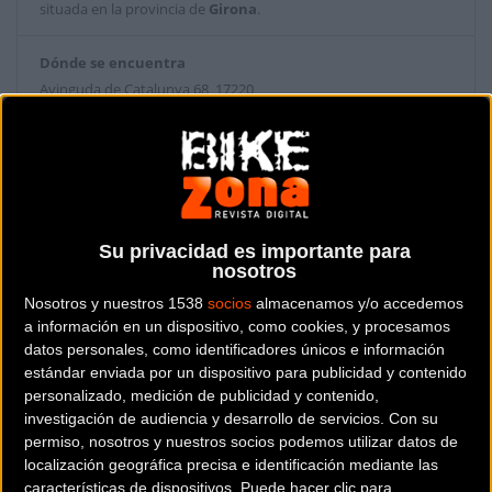
situada en la provincia de
Girona
.
Dónde se encuentra
Avinguda de Catalunya 68 17220
Sant Feliu de Guixols (Girona).
Contactar con la tienda
972323343
Su privacidad es importante para
Web y RRSS de la tienda
nosotros
Nosotros y nuestros 1538
socios
almacenamos y/o accedemos
a información en un dispositivo, como cookies, y procesamos
datos personales, como identificadores únicos e información
estándar enviada por un dispositivo para publicidad y contenido
personalizado, medición de publicidad y contenido,
investigación de audiencia y desarrollo de servicios.
Con su
permiso, nosotros y nuestros socios podemos utilizar datos de
localización geográfica precisa e identificación mediante las
características de dispositivos. Puede hacer clic para