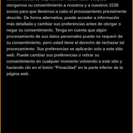
otorgarnos su consentimiento a nosotros y a nuestros 1538
socios para que llevemos a cabo el procesamiento previamente
descrito. De forma alternativa, puede acceder a información
más detallada y cambiar sus preferencias antes de otorgar o
negar su consentimiento.
Tenga en cuenta que algún
procesamiento de sus datos personales puede no requerir de
200 km
su consentimiento, pero usted tiene el derecho de rechazar tal
Terms of use
© 1987–2026 HERE
procesamiento. Sus preferencias se aplicarán solo a este sitio
¿Eres el propietario de esta tienda? Descubre cómo
hacerte tienda
web. Puede cambiar sus preferencias o retirar su
Premium para llegar a más clientes
.
consentimiento en cualquier momento volviendo a este sitio y
haciendo clic en el botón "Privacidad" en la parte inferior de la
página web.
Otros comercios
APOSTA X ELECTRICA
asseig Josep Mundet, 84
Sant Antoni de Calonge (Girona)
AYATS CYCLES LLAGOSTERA