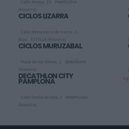
Calle Amaya, 23
PAMPLONA
(Navarra)
CICLOS LIZARRA
Calle Monasterio de Irache, 2 -
Bajo
ESTELLA (Navarra)
CICLOS MURUZABAL
Plaza de los Olmos, 2
BARAÑAIN
(Navarra)
DECATHLON CITY
Sig
PAMPLONA
Calle Emilio Arrieta, 2
PAMPLONA
(Navarra)