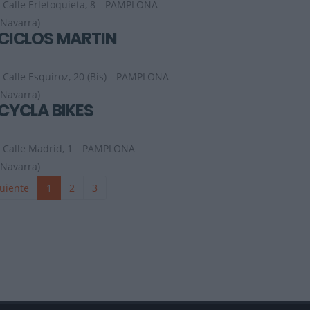
Calle Erletoquieta, 8
PAMPLONA
(Navarra)
CICLOS MARTIN
Calle Esquiroz, 20 (Bis)
PAMPLONA
(Navarra)
CYCLA BIKES
Calle Madrid, 1
PAMPLONA
(Navarra)
uiente
1
2
3