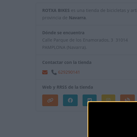
ROTXA BIKES
es una tienda de bicicletas y artí
provincia de
Navarra
.
Dónde se encuentra
Calle Parque de los Enamorados, 3 31014
PAMPLONA (Navarra).
Contactar con la tienda
629290141
Web y RRSS de la tienda
¿Eres el propietar