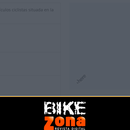
culos ciclistas situada en la
io de esta tienda? Descubre cómo
hacerte tienda Premium para lle