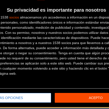
Su privacidad es importante para nosotros
ARRIBICI
s 1538
socios
almacenamos y/o accedemos a información en un disposit
personales, como identificadores únicos e información estándar enviad
ntenido personalizado, medición de publicidad y contenido, investigaci
Calle Errekabitarte, 11 -
os.
Con su permiso, nosotros y nuestros socios podemos utilizar datos 
Bajo
UHARTE - ARAKIL (Navarra)
 identificación mediante las características de dispositivos. Puede hacer
BICICLICK NAVARRA
ntimiento a nosotros y a nuestros 1538 socios para que llevemos a ca
o. De forma alternativa, puede acceder a información más detallada y 
de otorgar o negar su consentimiento.
Tenga en cuenta que algún proc
Plaza de la Mujer, 14
ZIZUR MAYOR
ede no requerir de su consentimiento, pero usted tiene el derecho de r
(Navarra)
referencias se aplicarán solo a este sitio web. Puede cambiar sus pref
 cualquier momento volviendo a este sitio y haciendo clic en el botón "
BIRAKA
 página web.
Plaza de la Mujer, 14
ZIZUR MAYOR
(Navarra)
CICLOS GOÑI
ÁS OPCIONES
ACEPTO