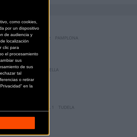
BAMBOOKOA
ivo, como cookies,
a por un dispositivo
ón de audiencia y
Calle Ventura Rodríguez
PAMPLONA
de localización
(Navarra)
 clic para
BICIKOM
bo el procesamiento
cambiar sus
esamiento de sus
Plaza San Agustín
ESTELLA
echazar tal
(Navarra)
erencias o retirar
Privacidad" en la
CHIQUIBIKE
Calle de la Misericordia, 1
TUDELA
(Navarra)
CICLOS GOÑI 2