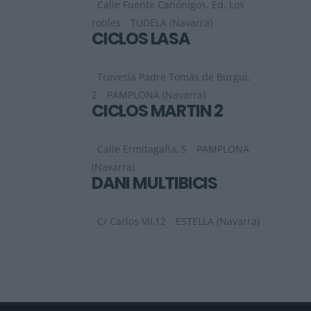
Calle Fuente Canónigos. Ed. Los
robles
TUDELA (Navarra)
CICLOS LASA
Travesía Padre Tomás de Burgui,
2
PAMPLONA (Navarra)
CICLOS MARTIN 2
Calle Ermitagaña, 5
PAMPLONA
(Navarra)
DANI MULTIBICIS
C/ Carlos VII,12
ESTELLA (Navarra)