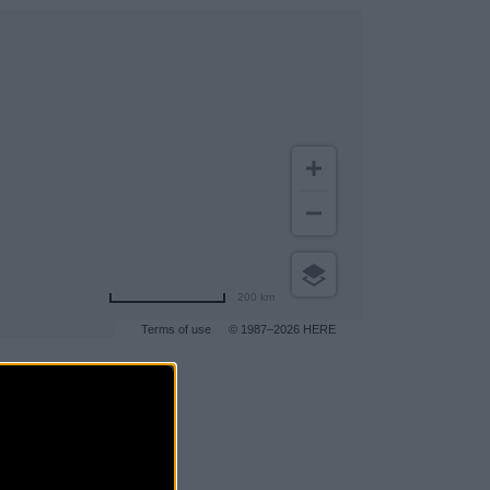
200 km
Terms of use
© 1987–2026 HERE
gar a más clientes
.