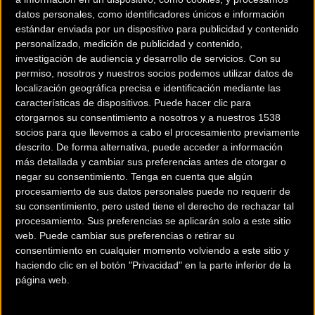
datos personales, como identificadores únicos e información
estándar enviada por un dispositivo para publicidad y contenido
personalizado, medición de publicidad y contenido,
investigación de audiencia y desarrollo de servicios.
Con su
permiso, nosotros y nuestros socios podemos utilizar datos de
localización geográfica precisa e identificación mediante las
características de dispositivos. Puede hacer clic para
otorgarnos su consentimiento a nosotros y a nuestros 1538
socios para que llevemos a cabo el procesamiento previamente
descrito. De forma alternativa, puede acceder a información
más detallada y cambiar sus preferencias antes de otorgar o
200 km
negar su consentimiento.
Tenga en cuenta que algún
Terms of use
© 1987–2026 HERE
procesamiento de sus datos personales puede no requerir de
¿Eres el propietario de esta tienda? Descubre cómo
hacerte tienda
su consentimiento, pero usted tiene el derecho de rechazar tal
Premium para llegar a más clientes
.
procesamiento. Sus preferencias se aplicarán solo a este sitio
web. Puede cambiar sus preferencias o retirar su
consentimiento en cualquier momento volviendo a este sitio y
Comercios Bz Premium
haciendo clic en el botón "Privacidad" en la parte inferior de la
página web.
ESCAPA BARCELONA NORD