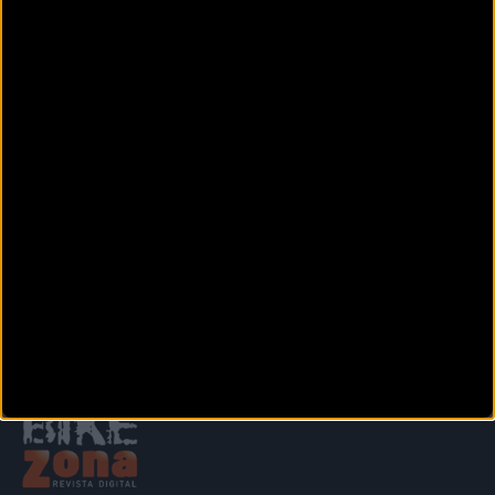
Avinguda de Palafrugell, 15
Mont-Ras (Girona)
ECOPDEGAS
Santa Magdalena, 31
SANT FELIU DE GUÍXOLS (Girona)
EDIBIKES FIGUERES
Carretera Roses, 33,
Figueres (Girona)
Anterior
Siguiente
1
2
3
4
5