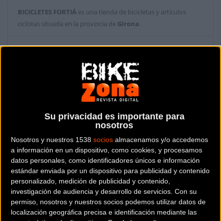
BICICLETES FORTIÁ
es una tienda de bicicletas y artículos
ciclistas situada en la provincia de
Girona
.
Dónde se encuentra
C/. Miquel Blay, 2 17001
Girona (Girona).
Contactar con la tienda
972 203 967
Su privacidad es importante para
nosotros
Web y RRSS de la tienda
Nosotros y nuestros 1538
socios
almacenamos y/o accedemos
a información en un dispositivo, como cookies, y procesamos
datos personales, como identificadores únicos e información
estándar enviada por un dispositivo para publicidad y contenido
personalizado, medición de publicidad y contenido,
investigación de audiencia y desarrollo de servicios.
Con su
permiso, nosotros y nuestros socios podemos utilizar datos de
localización geográfica precisa e identificación mediante las