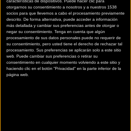
características de dispositivos. Puede hacer clic para
otorgarnos su consentimiento a nosotros y a nuestros 1538
socios para que llevemos a cabo el procesamiento previamente
descrito. De forma alternativa, puede acceder a información
más detallada y cambiar sus preferencias antes de otorgar o
negar su consentimiento.
Tenga en cuenta que algún
procesamiento de sus datos personales puede no requerir de
su consentimiento, pero usted tiene el derecho de rechazar tal
procesamiento. Sus preferencias se aplicarán solo a este sitio
200 km
web. Puede cambiar sus preferencias o retirar su
Terms of use
© 1987–2026 HERE
consentimiento en cualquier momento volviendo a este sitio y
¿Eres el propietario de esta tienda? Descubre cómo
hacerte tienda
haciendo clic en el botón "Privacidad" en la parte inferior de la
Premium para llegar a más clientes
.
página web.
Otros comercios
BROKEN BIKES
Plaza de Europa 3
(Girona)