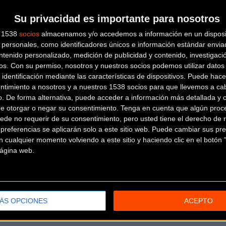
Su privacidad es importante para nosotros
AYATS CYCLES
s 1538
socios
almacenamos y/o accedemos a información en un disposit
LLAGOSTERA
personales, como identificadores únicos e información estándar enviad
ntenido personalizado, medición de publicidad y contenido, investigaci
os.
Con su permiso, nosotros y nuestros socios podemos utilizar datos 
Carrer del Carrilet, 1,
Llagostera
 identificación mediante las características de dispositivos. Puede hacer
(Girona)
ntimiento a nosotros y a nuestros 1538 socios para que llevemos a ca
BICICLETES ESTEVE
o. De forma alternativa, puede acceder a información más detallada y 
PALAMÓS
de otorgar o negar su consentimiento.
Tenga en cuenta que algún proc
ede no requerir de su consentimiento, pero usted tiene el derecho de r
referencias se aplicarán solo a este sitio web. Puede cambiar sus pref
Av. President Macià, 100
Palamós
 cualquier momento volviendo a este sitio y haciendo clic en el botón "
(Girona)
 página web.
BICICLETES PIRINEU
Plaza Pompeu Fabra, 7
Ripoll
(Girona)
ÁS OPCIONES
ACEPTO
BICICLETES TOPE