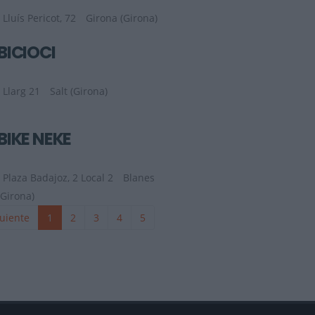
Lluís Pericot, 72
Girona (Girona)
BICIOCI
Llarg 21
Salt (Girona)
BIKE ÑEKE
Plaza Badajoz, 2 Local 2
Blanes
(Girona)
uiente
1
2
3
4
5