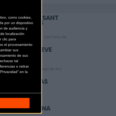
AYATS CYCLES SANT
ivo, como cookies,
FELIU DE GIXOLS
a por un dispositivo
ón de audiencia y
de localización
Carretera Palamos 164
Sant Feliu de
 clic para
Guíxols (Girona)
bo el procesamiento
BICICLETES ESTEVE
cambiar sus
PLAYA DE ARO
esamiento de sus
echazar tal
erencias o retirar
Av. Cavall Bernat, 81
Playa de Aro
Privacidad" en la
(Girona)
BICICLETES RIBAS
Girona, 2
(Girona)
BICICLICK GIRONA