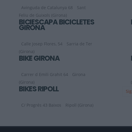
Avinguda de Catalunya 68
Sant
Feliu de Guixols (Girona)
BICIESCAPA BICICLETES
GIRONA
Calle Josep Flores, 54
Sarria de Ter
(Girona)
BIKE GIRONA
Carrer d Emili Grahit 64
Girona
(Girona)
BIKES RIPOLL
Sig
C/ Progrés 43 Baixos
Ripoll (Girona)