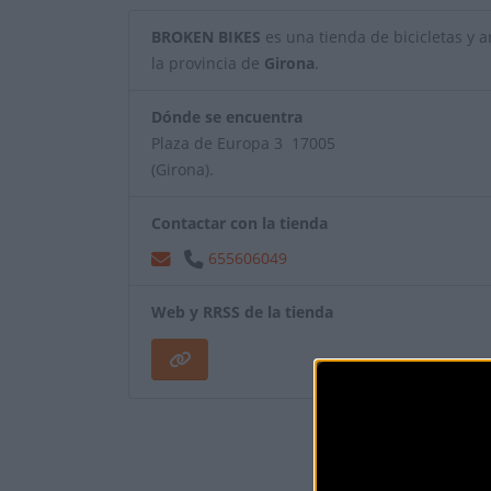
BROKEN BIKES
es una tienda de bicicletas y ar
la provincia de
Girona
.
Dónde se encuentra
Plaza de Europa 3 17005
(Girona).
Contactar con la tienda
655606049
Web y RRSS de la tienda
¿Eres el propietar