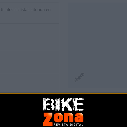
tículos ciclistas situada en
io de esta tienda? Descubre cómo
hacerte tienda Premium para lle