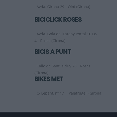
Avda. Girona 29
Olot (Girona)
BICICLICK ROSES
Avda. Gola de l’Estany Portal 16 Lo-
4
Roses (Girona)
BICIS A PUNT
Calle de Sant Isidro, 20
Roses
(Girona)
BIKES MET
C/ Lepant, nº 17
Palafrugell (Girona)