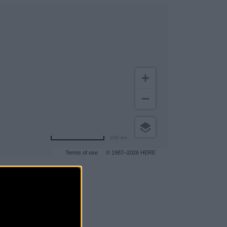
200 km
Terms of use
© 1987–2026 HERE
gar a más clientes
.