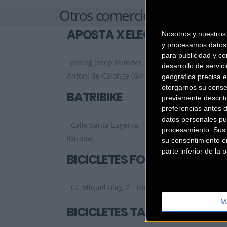
Otros comercios
APOSTA X ELECTRICA
Nosotros y nuestro
y procesamos datos 
para publicidad y co
asseig Josep Mundet, 84
Sant
desarrollo de servici
Antoni de Calonge (Girona)
geográfica precisa e
otorgarnos su conse
BATRIBIKE
previamente descrit
preferencias antes 
datos personales pu
Calle Santa Eugenia, 108
Girona
procesamiento. Sus p
(Girona)
su consentimiento en
parte inferior de la
BICICLETES FORTIÁ
C/. Miquel Blay, 2
Girona (Girona)
M
BICICLETES TARRES