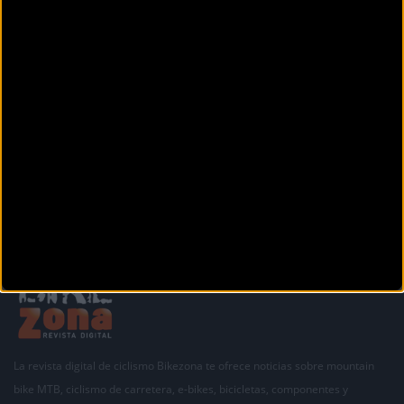
C/ Lepant, nº 17
Palafrugell (Girona)
BIKES RIPOLL
C/ Progrés 43 Baixos
Ripoll (Girona)
Siguiente
1
2
3
4
5
La revista digital de ciclismo Bikezona te ofrece noticias sobre mountain
bike MTB, ciclismo de carretera, e-bikes, bicicletas, componentes y