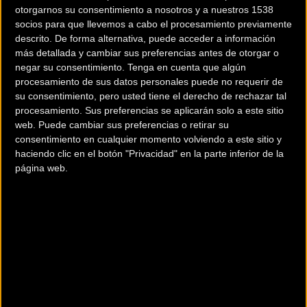
otorgarnos su consentimiento a nosotros y a nuestros 1538
socios para que llevemos a cabo el procesamiento previamente
descrito. De forma alternativa, puede acceder a información
más detallada y cambiar sus preferencias antes de otorgar o
negar su consentimiento.
Tenga en cuenta que algún
200 km
procesamiento de sus datos personales puede no requerir de
su consentimiento, pero usted tiene el derecho de rechazar tal
Terms of use
© 1987–2026 HERE
¿Eres el propietario de esta tienda? Descubre cómo
hacerte tienda
procesamiento. Sus preferencias se aplicarán solo a este sitio
web. Puede cambiar sus preferencias o retirar su
Premium para llegar a más clientes
.
consentimiento en cualquier momento volviendo a este sitio y
haciendo clic en el botón "Privacidad" en la parte inferior de la
página web.
Otros comercios
APOSTA X ELECTRICA
asseig Josep Mundet, 84
Sant Antoni de Calonge (Girona)
AYATS CYCLES LLAGOSTERA