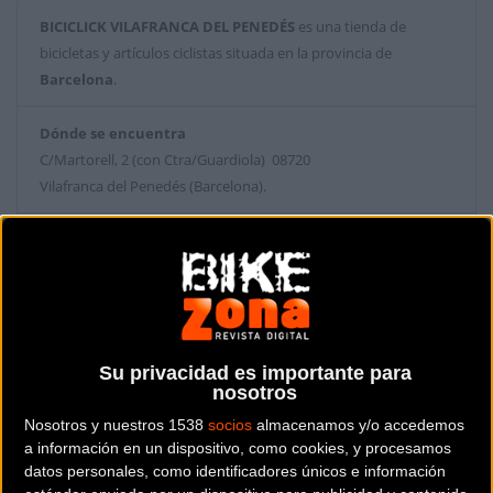
BICICLICK VILAFRANCA DEL PENEDÉS
es una tienda de
bicicletas y artículos ciclistas situada en la provincia de
Barcelona
.
Dónde se encuentra
C/Martorell, 2 (con Ctra/Guardiola) 08720
Vilafranca del Penedés (Barcelona).
Contactar con la tienda
639979067
Web y RRSS de la tienda
Su privacidad es importante para
nosotros
Nosotros y nuestros 1538
socios
almacenamos y/o accedemos
a información en un dispositivo, como cookies, y procesamos
datos personales, como identificadores únicos e información