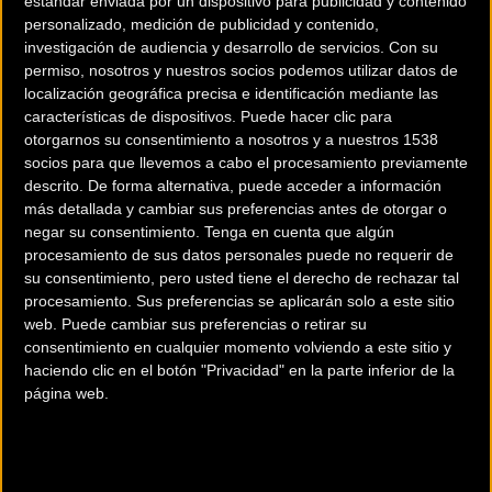
estándar enviada por un dispositivo para publicidad y contenido
personalizado, medición de publicidad y contenido,
investigación de audiencia y desarrollo de servicios.
Con su
permiso, nosotros y nuestros socios podemos utilizar datos de
localización geográfica precisa e identificación mediante las
características de dispositivos. Puede hacer clic para
otorgarnos su consentimiento a nosotros y a nuestros 1538
socios para que llevemos a cabo el procesamiento previamente
descrito. De forma alternativa, puede acceder a información
más detallada y cambiar sus preferencias antes de otorgar o
200 km
negar su consentimiento.
Tenga en cuenta que algún
Terms of use
© 1987–2026 HERE
procesamiento de sus datos personales puede no requerir de
¿Eres el propietario de esta tienda? Descubre cómo
hacerte tienda
su consentimiento, pero usted tiene el derecho de rechazar tal
Premium para llegar a más clientes
.
procesamiento. Sus preferencias se aplicarán solo a este sitio
web. Puede cambiar sus preferencias o retirar su
consentimiento en cualquier momento volviendo a este sitio y
Comercios Bz Premium
haciendo clic en el botón "Privacidad" en la parte inferior de la
página web.
MC SKI BIKE
C/ Balmes, 331
Barcelona (Barcelona)