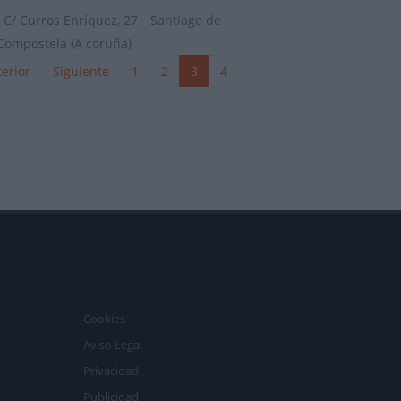
C/ Curros Enríquez, 27
Santiago de
Compostela (A coruña)
erior
Siguiente
1
2
3
4
Cookies
Aviso Legal
Privacidad
Publicidad