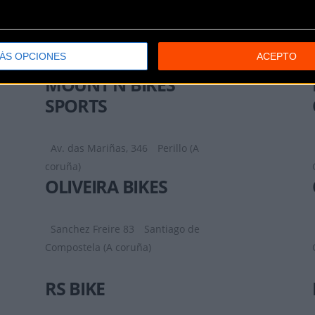
LEIVA MOTOSPORT
Ronda de A Coruña, 52
Mellid (A
ÁS OPCIONES
ACEPTO
coruña)
MOUNT N BIKES
SPORTS
Av. das Mariñas, 346
Perillo (A
coruña)
OLIVEIRA BIKES
Sanchez Freire 83
Santiago de
Compostela (A coruña)
RS BIKE