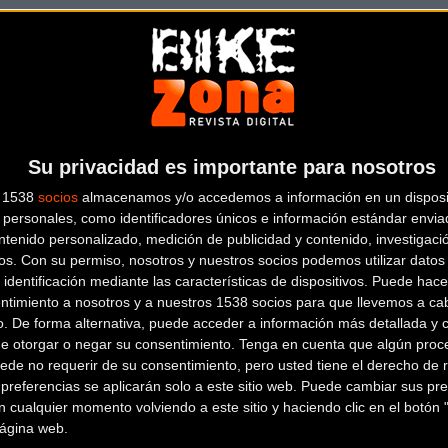
INFINITE PROYECT IP
Su privacidad es importante para nosotros
Rúa Orzán, 146, Bajo,
A Coruña (A
s 1538
socios
almacenamos y/o accedemos a información en un disposit
personales, como identificadores únicos e información estándar enviad
coruña)
ntenido personalizado, medición de publicidad y contenido, investigaci
os.
Con su permiso, nosotros y nuestros socios podemos utilizar datos 
LA FUGA CYCLING
 identificación mediante las características de dispositivos. Puede hacer
OLEIROS
ntimiento a nosotros y a nuestros 1538 socios para que llevemos a ca
o. De forma alternativa, puede acceder a información más detallada y 
de otorgar o negar su consentimiento.
Tenga en cuenta que algún proc
ede no requerir de su consentimiento, pero usted tiene el derecho de r
Rúa Paraíso, 1
A Coruña (A coruña)
referencias se aplicarán solo a este sitio web. Puede cambiar sus pref
 cualquier momento volviendo a este sitio y haciendo clic en el botón "
 página web.