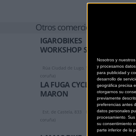
Otros comercios
IGAROBIKES
WORKSHOP SERVICE
Nosotros y nuestro
y procesamos datos 
Rúa Ciudad de Lugo, 12
A Coruña (A
para publicidad y co
coruña)
desarrollo de servici
LA FUGA CYCLING
geográfica precisa e
MARON
otorgarnos su conse
previamente descrit
preferencias antes 
datos personales pu
Est. de Castela, 833
Narón (A
procesamiento. Sus p
coruña)
su consentimiento en
parte inferior de la