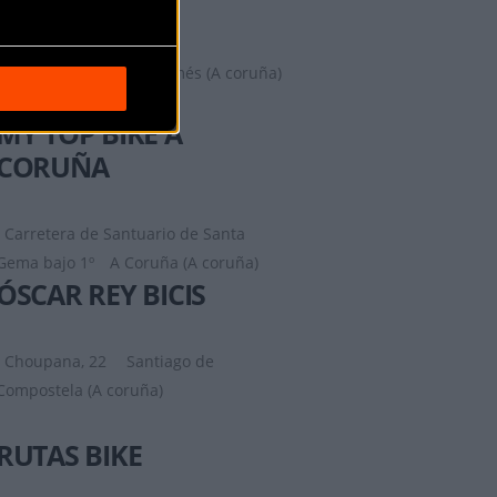
MILLABIKES
Rúa Travesa 5 Bajo
Amés (A coruña)
MY TOP BIKE A
CORUÑA
Carretera de Santuario de Santa
Gema bajo 1º
A Coruña (A coruña)
ÓSCAR REY BICIS
Choupana, 22
Santiago de
Compostela (A coruña)
RUTAS BIKE