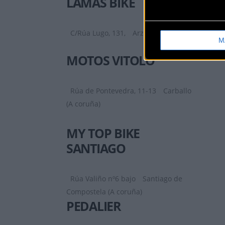
LAMAS BIKE
C/Rúa Lugo, 131,
Arzúa (A coruña)
M
MOTOS VITOLO
Rúa de Pontevedra, 11-13
Carballo
(A coruña)
MY TOP BIKE
SANTIAGO
Rúa Valiño nº6 bajo
Santiago de
Compostela (A coruña)
PEDALIER