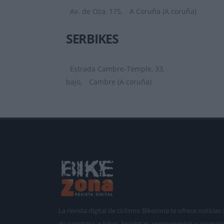
Av. de Oza, 175,
A Coruña (A coruña)
SERBIKES
Estrada Cambre-Temple, 33,
bajo,
Cambre (A coruña)
La revista digital de ciclismo Bikezona te ofrece notici
de carretera, e-bikes, bicicletas, componentes y accesori