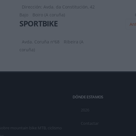
Dirección: Avda. da Constitución, 42
Bajo
Boiro (A coruña)
SPORTBIKE
Ant
Avda. Coruña nº68
Ribeira (A
coruña)
DÓNDE ESTAMOS
2026
Contactar
as sobre mountain bike MTB, ciclismo
os.