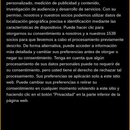
personalizado, medición de publicidad y contenido,
investigación de audiencia y desarrollo de servicios.
Con su
permiso, nosotros y nuestros socios podemos utilizar datos de
localización geográfica precisa e identificación mediante las
características de dispositivos. Puede hacer clic para
otorgarnos su consentimiento a nosotros y a nuestros 1538
200 km
socios para que llevemos a cabo el procesamiento previamente
descrito. De forma alternativa, puede acceder a información
Terms of use
© 1987–2026 HERE
¿Eres el propietario de esta tienda? Descubre cómo
hacerte tienda
más detallada y cambiar sus preferencias antes de otorgar o
negar su consentimiento.
Tenga en cuenta que algún
Premium para llegar a más clientes
.
procesamiento de sus datos personales puede no requerir de
su consentimiento, pero usted tiene el derecho de rechazar tal
procesamiento. Sus preferencias se aplicarán solo a este sitio
Comercios Bz Premium
web. Puede cambiar sus preferencias o retirar su
consentimiento en cualquier momento volviendo a este sitio y
ESCAPA BARCELONA NORD
haciendo clic en el botón "Privacidad" en la parte inferior de la
página web.
Avinguda dels Quinze, 25
Barcelona (Barcelona)
MC SKI BIKE