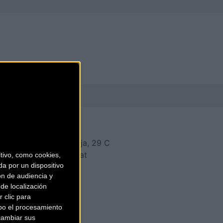
ZONA BICIS
Carrer de la Riera Roja, 29 C
Sant Boi de Llobregat
ivo, como cookies,
a por un dispositivo
(Barcelona)
ón de audiencia y
de localización
 clic para
bo el procesamiento
cambiar sus