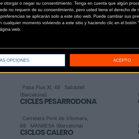
de otorgar o negar su consentimiento.
Tenga en cuenta que algún proc
ede no requerir de su consentimiento, pero usted tiene el derecho de r
referencias se aplicarán solo a este sitio web. Puede cambiar sus pref
 cualquier momento volviendo a este sitio y haciendo clic en el botón "
 página web.
CICLES CATALUNYA
Carrer de Igualada 55
Vilafranca del Penedès
ÁS OPCIONES
ACEPTO
(Barcelona)
CICLES JOVE
Papa Pius XI, 48
Sabadell
(Barcelona)
CICLES PESARRODONA
Carretera Pont de Vilomara,
88
MANRESA (Barcelona)
CICLOS CALERO