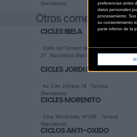
(Barcelona)
preferencias antes 
datos personales pu
Otros comercios
procesamiento. Sus p
su consentimiento en
parte inferior de la
CICLES BIELA
Calle del Torrent de l Olla,
37
Barcelona (Barcelona)
M
CICLES JORDI I ELENA
Av. Can Jofresa 7B
Terrasa
(Barcelona)
CICLES MORENITO
Ctra. Montcada, Nº398
Terrasa
(Barcelona)
CICLOS ANTI-ÓXIDO