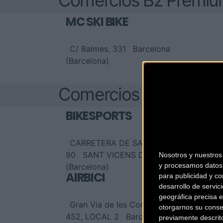
Comercios Bz Premi
MC SKI BIKE
C/ Balmes, 331
Barcelona
(Barcelona)
Comercios Bz
BIKESPORTS
CARRETERA DE SANT BOI
90
SANT VICENS DELS HORTS
Nosotros y nuestro
y procesamos datos 
(Barcelona)
AIRBICI
para publicidad y co
desarrollo de servici
geográfica precisa e
Gran Via de les Corts Catalanes,
otorgarnos su conse
452, LOCAL 2
Barcelona
previamente descrit