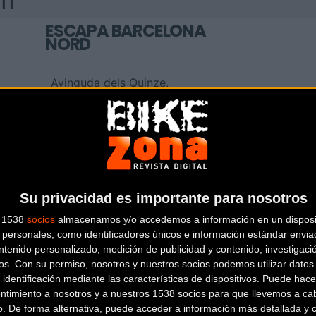
um
ESCAPA BARCELONA
NORD
Avinguda dels Quinze,
25
Barcelona (Barcelona)
KIDS ON WHEELS
Su privacidad es importante para nosotros
Plaça de la Vila de Gràcia,
18
Barcelona (Barcelona)
s 1538
socios
almacenamos y/o accedemos a información en un disposit
personales, como identificadores únicos e información estándar enviad
ntenido personalizado, medición de publicidad y contenido, investigaci
os.
Con su permiso, nosotros y nuestros socios podemos utilizar datos 
 identificación mediante las características de dispositivos. Puede hacer
ntimiento a nosotros y a nuestros 1538 socios para que llevemos a ca
o. De forma alternativa, puede acceder a información más detallada y 