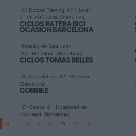
C/ Doctor Fleming, Nº 1, local
2
VILADECANS (Barcelona)
CICLOS RATERA BICI
OCASION BARCELONA
Passeig de Sant Joan,
182
Bercelona (Barcelona)
CICLOS TOMAS BELLES
Passeig del Riu, 62
Manresa
(Barcelona)
CORBIKE
C/ Centre, 8
Hospitalet de
Llobregat (Barcelona)
6
7
8
9
10
11
12
13