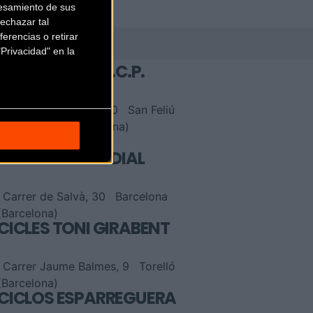
esamiento de sus
echazar tal
erencias o retirar
Privacidad" en la
CICLES ENRIC,S.C.P.
Calle Eugeni D’Ors 20
San Feliú
de Llobregat (Barcelona)
CICLES LA MUNDIAL
Carrer de Salvà, 30
Barcelona
(Barcelona)
CICLES TONI GIRABENT
Carrer Jaume Balmes, 9
Torelló
(Barcelona)
CICLOS ESPARREGUERA