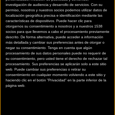
investigación de audiencia y desarrollo de servicios.
Con su
200 km
permiso, nosotros y nuestros socios podemos utilizar datos de
Terms of use
© 1987–2026 HERE
localización geográfica precisa e identificación mediante las
¿Eres el propietario de esta tienda? Descubre cómo
hacerte tienda
características de dispositivos. Puede hacer clic para
Premium para llegar a más clientes
.
otorgarnos su consentimiento a nosotros y a nuestros 1538
socios para que llevemos a cabo el procesamiento previamente
descrito. De forma alternativa, puede acceder a información
más detallada y cambiar sus preferencias antes de otorgar o
Comercios Bz Premium
negar su consentimiento.
Tenga en cuenta que algún
procesamiento de sus datos personales puede no requerir de
ESCAPA BARCELONA NORD
su consentimiento, pero usted tiene el derecho de rechazar tal
procesamiento. Sus preferencias se aplicarán solo a este sitio
web. Puede cambiar sus preferencias o retirar su
Avinguda dels Quinze, 25
Barcelona (Barcelona)
MC SKI BIKE
consentimiento en cualquier momento volviendo a este sitio y
haciendo clic en el botón "Privacidad" en la parte inferior de la
página web.
C/ Balmes, 331
Barcelona (Barcelona)
Comercios Bz
ZONA BICIS