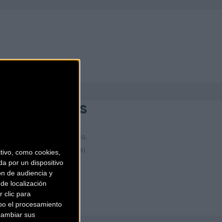
KIDS ON WHEELS
Plaça de la Vila de Gràcia,
18
Barcelona (Barcelona)
ivo, como cookies,
a por un dispositivo
ón de audiencia y
de localización
 clic para
bo el procesamiento
cambiar sus