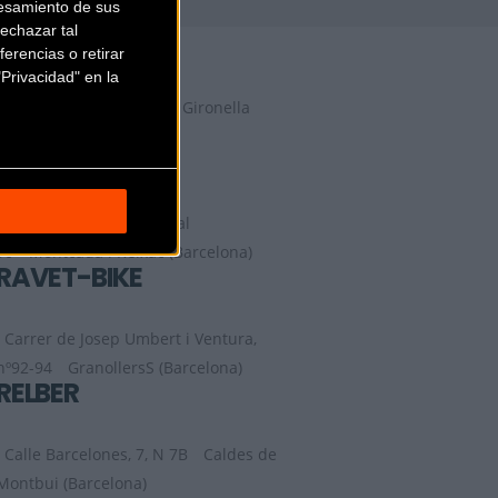
esamiento de sus
echazar tal
PEP RIBERA
erencias o retirar
Privacidad" en la
Ctra. de Casserres, 12
Gironella
(Barcelona)
POMIK
Carrer Estanislau Abadal
90
Montcada i Reixac (Barcelona)
RAVET-BIKE
Carrer de Josep Umbert i Ventura,
nº92-94
GranollersS (Barcelona)
RELBER
Calle Barcelones, 7, N 7B
Caldes de
Montbui (Barcelona)