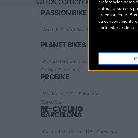
Otros comercios
preferencias antes 
datos personales pu
PASSION BIKE
procesamiento. Sus p
su consentimiento en
parte inferior de la
Avenida Estatut 34
Rubí (Barcelona)
PLANET BIKES
M
C/ Carretera Ametlla, 51 Bajos
La
Garriga (Barcelona)
PROBIKE
Viladomat, 310
Barcelona
(Barcelona)
RE-CYCLING
BARCELONA
Carrer de la Marina 127
Barcelona