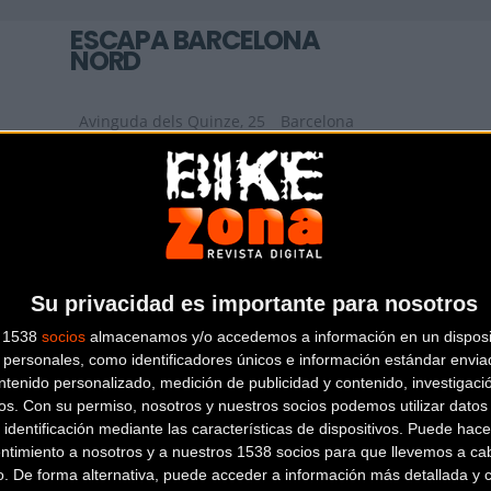
ESCAPA BARCELONA
NORD
Avinguda dels Quinze, 25
Barcelona
(Barcelona)
AIRBICI
Su privacidad es importante para nosotros
Gran Via de les Corts Catalanes, 452,
LOCAL 2
Barcelona (Barcelona)
s 1538
socios
almacenamos y/o accedemos a información en un disposit
personales, como identificadores únicos e información estándar enviad
ntenido personalizado, medición de publicidad y contenido, investigaci
os.
Con su permiso, nosotros y nuestros socios podemos utilizar datos 
 identificación mediante las características de dispositivos. Puede hacer
ntimiento a nosotros y a nuestros 1538 socios para que llevemos a ca
o. De forma alternativa, puede acceder a información más detallada y 