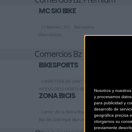
MC SKI BIKE
C/ Balmes, 331
Barcelona
(Barcelona)
Comercios Bz
BIKESPORTS
CARRETERA DE SANT BOI 90
SANT
VICENS DELS HORTS (Barcelona)
Nosotros y nuestro
ZONA BICIS
y procesamos datos 
para publicidad y co
desarrollo de servici
Carrer de la Riera Roja, 29 C
Sant
geográfica precisa e
Boi de Llobregat (Barcelona)
otorgarnos su conse
previamente descrit