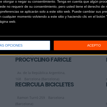
de otorgar o negar su consentimiento.
Tenga en cuenta que algún proc
ede no requerir de su consentimiento, pero usted tiene el derecho de r
PAU TENA CICLISME
referencias se aplicarán solo a este sitio web. Puede cambiar sus pref
 cualquier momento volviendo a este sitio y haciendo clic en el botón "
 página web.
PlaZa Mañé Y Flaquer, 2
Barcelona
(Barcelona)
PLEGABIKE
ÁS OPCIONES
ACEPTO
Calle Lluis Vives 15B
Sabadell
(Barcelona)
PROCYCLING FARICLE
Av. de la República Argentina,
168
Barcelona (Barcelona)
RECIRCULA BICICLETES
Ramon Turró 259
Barcelona
(Barcelona)