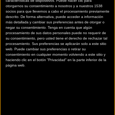
características de dispositivos. Puede hacer clic para
otorgarnos su consentimiento a nosotros y a nuestros 1538
socios para que llevemos a cabo el procesamiento previamente
descrito. De forma alternativa, puede acceder a información
200 km
más detallada y cambiar sus preferencias antes de otorgar o
negar su consentimiento.
Tenga en cuenta que algún
Terms of use
© 1987–2026 HERE
¿Eres el propietario de esta tienda? Descubre cómo
hacerte tienda
procesamiento de sus datos personales puede no requerir de
su consentimiento, pero usted tiene el derecho de rechazar tal
Premium para llegar a más clientes
.
procesamiento. Sus preferencias se aplicarán solo a este sitio
web. Puede cambiar sus preferencias o retirar su
consentimiento en cualquier momento volviendo a este sitio y
Comercios Bz Premium
haciendo clic en el botón "Privacidad" en la parte inferior de la
página web.