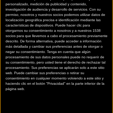
personalizado, medición de publicidad y contenido,
investigación de audiencia y desarrollo de servicios.
Con su
permiso, nosotros y nuestros socios podemos utilizar datos de
localización geográfica precisa e identificación mediante las
características de dispositivos. Puede hacer clic para
otorgarnos su consentimiento a nosotros y a nuestros 1538
socios para que llevemos a cabo el procesamiento previamente
descrito. De forma alternativa, puede acceder a información
200 km
más detallada y cambiar sus preferencias antes de otorgar o
Terms of use
© 1987–2026 HERE
negar su consentimiento.
Tenga en cuenta que algún
¿Eres el propietario de esta tienda? Descubre cómo
hacerte tienda
procesamiento de sus datos personales puede no requerir de
Premium para llegar a más clientes
.
su consentimiento, pero usted tiene el derecho de rechazar tal
procesamiento. Sus preferencias se aplicarán solo a este sitio
web. Puede cambiar sus preferencias o retirar su
Comercios Bz Premium
consentimiento en cualquier momento volviendo a este sitio y
haciendo clic en el botón "Privacidad" en la parte inferior de la
ESCAPA BARCELONA NORD
página web.
Avinguda dels Quinze, 25
Barcelona (Barcelona)
MC SKI BIKE