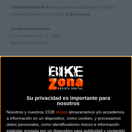
ORBEA CAMPUS BCN
es una tienda de bicicletas y artículos
ciclistas situada en la provincia de
Barcelona
.
Dónde se encuentra
C/ Consell de Cent, 321 08007
Barcelona (Barcelona).
Contactar con la tienda
934 61 61 05
Web y RRSS de la tienda
Su privacidad es importante para
nosotros
Nosotros y nuestros 1538
socios
almacenamos y/o accedemos
a información en un dispositivo, como cookies, y procesamos
datos personales, como identificadores únicos e información
estándar enviada por un dispositivo para publicidad y contenido