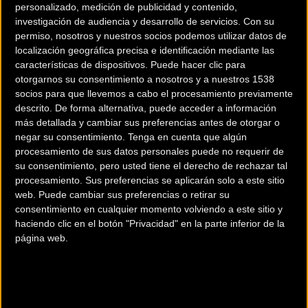
personalizado, medición de publicidad y contenido,
investigación de audiencia y desarrollo de servicios.
Con su
permiso, nosotros y nuestros socios podemos utilizar datos de
localización geográfica precisa e identificación mediante las
características de dispositivos. Puede hacer clic para
otorgarnos su consentimiento a nosotros y a nuestros 1538
200 km
socios para que llevemos a cabo el procesamiento previamente
descrito. De forma alternativa, puede acceder a información
Terms of use
© 1987–2026 HERE
¿Eres el propietario de esta tienda? Descubre cómo
hacerte tienda
más detallada y cambiar sus preferencias antes de otorgar o
negar su consentimiento.
Tenga en cuenta que algún
Premium para llegar a más clientes
.
procesamiento de sus datos personales puede no requerir de
su consentimiento, pero usted tiene el derecho de rechazar tal
procesamiento. Sus preferencias se aplicarán solo a este sitio
Comercios Bz Premium
web. Puede cambiar sus preferencias o retirar su
consentimiento en cualquier momento volviendo a este sitio y
ESCAPA BARCELONA NORD
haciendo clic en el botón "Privacidad" en la parte inferior de la
página web.
Avinguda dels Quinze, 25
Barcelona (Barcelona)
MC SKI BIKE