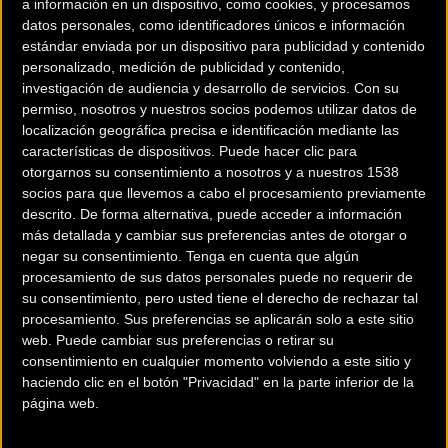
a información en un dispositivo, como cookies, y procesamos
datos personales, como identificadores únicos e información
estándar enviada por un dispositivo para publicidad y contenido
personalizado, medición de publicidad y contenido,
investigación de audiencia y desarrollo de servicios.
Con su
permiso, nosotros y nuestros socios podemos utilizar datos de
localización geográfica precisa e identificación mediante las
características de dispositivos. Puede hacer clic para
otorgarnos su consentimiento a nosotros y a nuestros 1538
socios para que llevemos a cabo el procesamiento previamente
Una nueva zona para marcas de bicicleta, más destinaciones
descrito. De forma alternativa, puede acceder a información
turísticas y proyección hacia movilidad sostenible, La sexta
más detallada y cambiar sus preferencias antes de otorgar o
edición de la
Sea Otter Europe Girona-Costa Brava Bike
negar su consentimiento.
Tenga en cuenta que algún
Show
se celebrará del 23 al 25 de septiembre de 2022. Se
procesamiento de sus datos personales puede no requerir de
su consentimiento, pero usted tiene el derecho de rechazar tal
confirma así la continuidad de este gran festival ciclista de
procesamiento. Sus preferencias se aplicarán solo a este sitio
ámbito internacional en Girona y la Costa Brava, una ciudad y
web. Puede cambiar sus preferencias o retirar su
un territorio que han reafirmado su apoyo a Sea Otter Europe
consentimiento en cualquier momento volviendo a este sitio y
y que ofrecen el escenario idóneo para acoger un certamen
haciendo clic en el botón "Privacidad" en la parte inferior de la
página web.
tan grande y complejo como este.