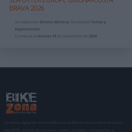
BRAVA 2026
Se celebra en:
Girona (Girona)
. Modalidad:
Ferias y
Exposiciones
Comienza el
viernes
18
de septiembre de
2026
La revista digital de ciclismo Bikezona te ofrece noticias sobre mountain
bike MTB, ciclismo de carretera, e-bikes, bicicletas, componentes y