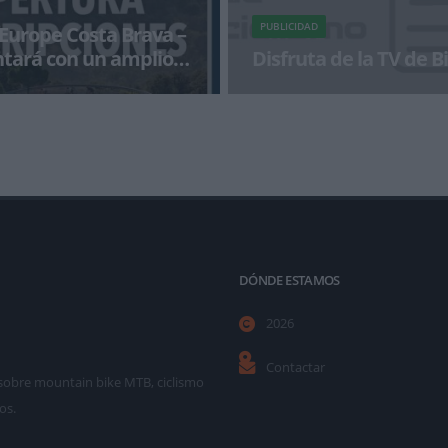
PUBLICIDAD
 Europe Costa Brava –
ntará con un amplio
Disfruta de la TV de 
deportivo
pe Costa Brava-Girona Bike
¡Alégrate el día con BikeZonaTV!
rá lugar en Girona del 23 al 25
 Se trata d
DÓNDE ESTAMOS
2026
Contactar
as sobre mountain bike MTB, ciclismo
os.