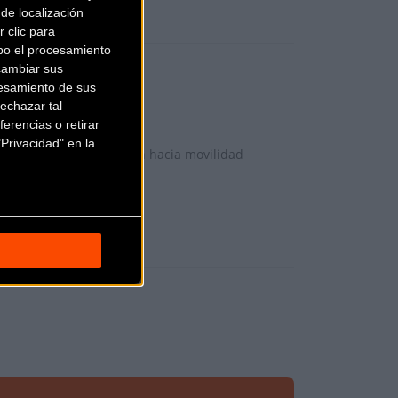
de localización
 clic para
bo el procesamiento
cambiar sus
esamiento de sus
echazar tal
erencias o retirar
Privacidad" en la
 turísticas y proyección hacia movilidad