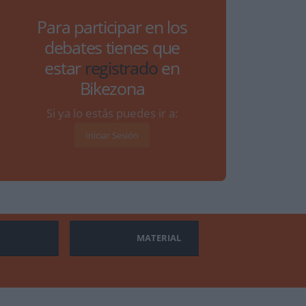
Para participar en los
debates tienes que
estar
registrado
en
Bikezona
Si ya lo estás puedes ir a:
Iniciar Sesión
MATERIAL