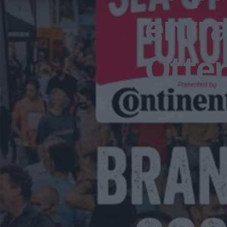
entra
Otter