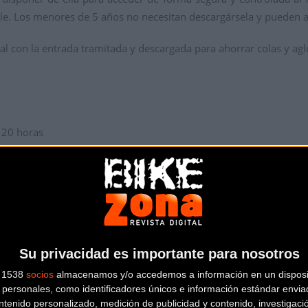
rible. Los menores de 5 años no necesitan descargársela y puede
al con la entrada tramitada y descargada para ahorrar colas y ag
 20 horas
20 horas
 15 horas
 en Girona, junto al pabellón deportivo de Fontajau. En las zon
Su privacidad es importante para nosotros
tirá un servicio gratuito de transfer desde los aparcamientos al f
s 1538
socios
almacenamos y/o accedemos a información en un disposit
personales, como identificadores únicos e información estándar enviad
s visitantes que se desplacen en bicicleta hasta el festival.
ntenido personalizado, medición de publicidad y contenido, investigaci