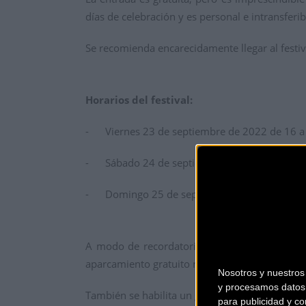
días de celebración y es personal e intransfe
Se recomienda encarecidamente llegar al festiv
Horarios del festival:
- Viernes 23 de septiembre de 2022 de 16 a
- Sábado 24 de septiembre de 2022 de 9 a 
- Domingo 25 de septiembre de 2022 de 9 a
A modo de recordatorio, el festival se celebra
aparcamiento gratuito no vigilado y además exis
Nosotros y nuestro
y procesamos datos 
También se habilita un guarda-bicicletas para lo
para publicidad y co