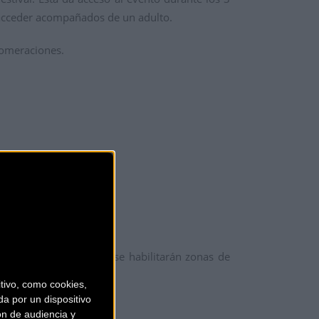
n acceder acompañados de un adulto.
lomeraciones.
as cercanas al festival se habilitarán zonas de
estival.
ivo, como cookies,
a por un dispositivo
ón de audiencia y