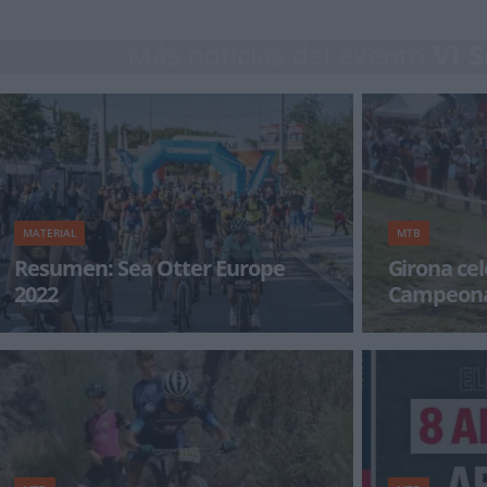
Más noticias del evento
VI 
MATERIAL
MTB
Resumen: Sea Otter Europe
Girona cel
2022
Campeona
Short Tra
La sexta edición de Sea Otter Europe Costa
La ciudad cata
Brava-Girona Bike Show cerró ayer sus puertas
viernes, 23 de 
con m&aacut
Campeonato de