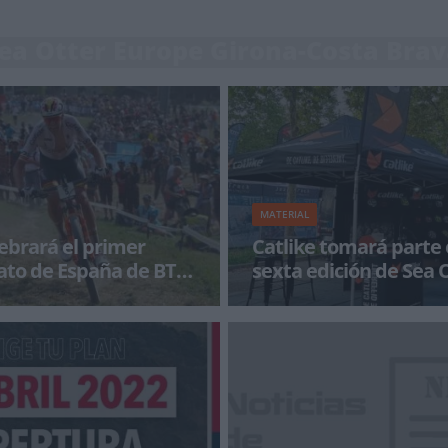
Sea Otter Europe Girona-Costa Bra
MATERIAL
ebrará el primer
Catlike tomará parte 
to de España de BTT
sexta edición de Sea 
ck
Europe
lana de Girona acoge este
Catlike estará presente en la 6ª 
septiembre, el primer
Otter Europe, en Girona. Puedes
 España de BTT XCC (Sho