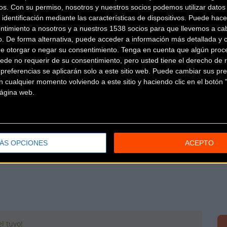
os.
Con su permiso, nosotros y nuestros socios podemos utilizar datos 
 identificación mediante las características de dispositivos. Puede hacer
ntimiento a nosotros y a nuestros 1538 socios para que llevemos a ca
o. De forma alternativa, puede acceder a información más detallada y 
Más info. de este evento
de otorgar o negar su consentimiento.
Tenga en cuenta que algún proc
VI SEA OTTER EUROPE GIRONA-COSTA BRAVA 2022
ede no requerir de su consentimiento, pero usted tiene el derecho de r
Se celebra del
23/09/2022
al
25/09/2022
referencias se aplicarán solo a este sitio web. Puede cambiar sus pref
 cualquier momento volviendo a este sitio y haciendo clic en el botón "
Una nueva zona para marcas de bicicleta, más destinaciones
 página web.
sostenible, La sexta edición
... [+]
ÁS OPCIONES
ACEPTO
l tuyo!