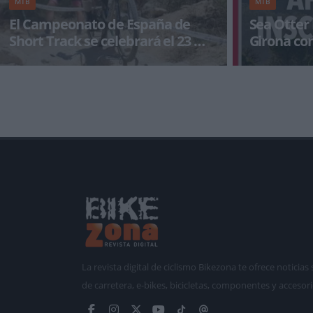
MTB
MTB
El Campeonato de España de
Sea Otter
Short Track se celebrará el 23 de
Girona co
septiembre
programa 
El próximo 23 de septiembre se celebrará la
Sea Otter Euro
primera edición del Campeonato de España de
Show 2022, tend
BTT
de septiembre.
La revista digital de ciclismo Bikezona te ofrece notici
de carretera, e-bikes, bicicletas, componentes y accesori