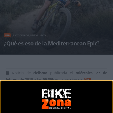
La crónica de Joseba León
MTB
¿Qué es eso de la Mediterranean Epic?
Noticia de
ciclismo
publicada el
miércoles, 27 de
febrero de 2019
a las
09:39h
en la sección de
MTB
Si buscáis información sobre
MediterraneanEpic
,
encontrareis cientos de felicitaciones y enhorabuenas a un
evento que ha adquirido un elevado prestigio. No
encontrareis queja alguna ni nadie que critique la