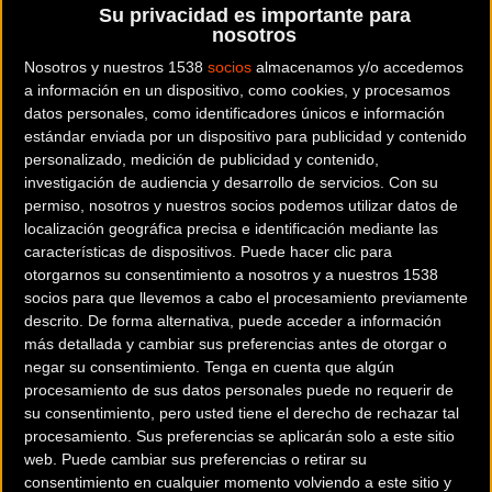
Su privacidad es importante para
MediterraneanEpic. ¡Así que lo haré yo...!! Pero antes
nosotros
dejarme que os ponga en situación:
Nosotros y nuestros 1538
socios
almacenamos y/o accedemos
a información en un dispositivo, como cookies, y procesamos
La MediterraneanEpic es una de las pruebas populares
datos personales, como identificadores únicos e información
más importantes del mundo. Y digo popular porque aquí
estándar enviada por un dispositivo para publicidad y contenido
personalizado, medición de publicidad y contenido,
puede participar cualquiera. En una Copa del Mundo o un
investigación de audiencia y desarrollo de servicios.
Con su
Mundial necesitas estar en un equipo profesional o ser
permiso, nosotros y nuestros socios podemos utilizar datos de
seleccionado por tu país. Pero en una prueba como
localización geográfica precisa e identificación mediante las
MediterraneanEpic puede participar cualquiera, tu padre,
características de dispositivos. Puede hacer clic para
otorgarnos su consentimiento a nosotros y a nuestros 1538
tu madre, tu tío el gordito o la vecina del quinto. Vas, te
socios para que llevemos a cabo el procesamiento previamente
apuntas, pagas y listo. Ni siquiera hace falta estar
descrito. De forma alternativa, puede acceder a información
federado, cualquier chalado que quiera medirse con los
más detallada y cambiar sus preferencias antes de otorgar o
mejores ciclistas del mundo en
un escenario supertécnico,
negar su consentimiento.
Tenga en cuenta que algún
duro y peligroso
, puede apuntarse y meterse dentro de un
procesamiento de sus datos personales puede no requerir de
su consentimiento, pero usted tiene el derecho de rechazar tal
pelotón frenético que ronda los mil dorsales. Y aun así,
procesamiento. Sus preferencias se aplicarán solo a este sitio
todavía no se ha matado nadie. Sorprendente…
web. Puede cambiar sus preferencias o retirar su
consentimiento en cualquier momento volviendo a este sitio y