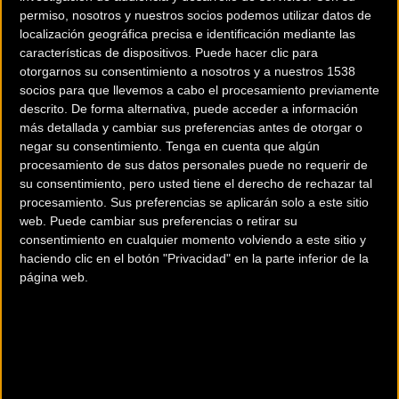
año, el clima es suave y soleado.
permiso, nosotros y nuestros socios podemos utilizar datos de
localización geográfica precisa e identificación mediante las
características de dispositivos. Puede hacer clic para
El 90% del recorrido se desarrolla fuera de carreteras
otorgarnos su consentimiento a nosotros y a nuestros 1538
asfaltadas por caminos de arena, lava y tierra, en la zona
socios para que llevemos a cabo el procesamiento previamente
costera del norte de la isla.
descrito. De forma alternativa, puede acceder a información
más detallada y cambiar sus preferencias antes de otorgar o
Teguise - Lanzarote (Las Palmas)
negar su consentimiento.
Tenga en cuenta que algún
procesamiento de sus datos personales puede no requerir de
ORGANIZA
su consentimiento, pero usted tiene el derecho de rechazar tal
procesamiento. Sus preferencias se aplicarán solo a este sitio
Club La Santa
web. Puede cambiar sus preferencias o retirar su
consentimiento en cualquier momento volviendo a este sitio y
PRECIOS
haciendo clic en el botón "Privacidad" en la parte inferior de la
página web.
1 Etapa: 25€ - 2 Etapas: 45€
3 Etapas: 60€ - 4 Etapas: 75€
INSCRIPCIÓN
Fecha inscripción: Hasta el 18/01/2013