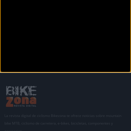
MTB
Tercera victoria consecutiva para Sergio Mantecón
Tres victorias de tres etapas disputadas es el balance del corredor del WILD WOLF TREK PRO
RACING en la 4 stages off roa
La revista digital de ciclismo Bikezona te ofrece noticias sobre mountain
bike MTB, ciclismo de carretera, e-bikes, bicicletas, componentes y
accesorios.