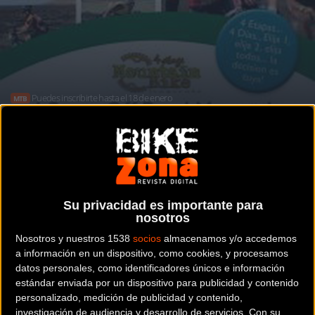
Puedes inscribirte hasta el 18 de enero
MTB
4stage MTB Lanzarote
Noticia de
ciclismo
publicada el
jueves, 17 de enero de
Su privacidad es importante para
nosotros
2013
a las
08:31h
en la sección de
MTB
Nosotros y nuestros 1538
socios
almacenamos y/o accedemos
a información en un dispositivo, como cookies, y procesamos
Carrera de Mountain Bike en 4 etapas / 4 días
datos personales, como identificadores únicos e información
estándar enviada por un dispositivo para publicidad y contenido
30 km, 60km, Time trial 25 km XL 80 km. En el maravilloso
personalizado, medición de publicidad y contenido,
paraje de la isla de LANZAROTE, donde en esta época del
investigación de audiencia y desarrollo de servicios.
Con su