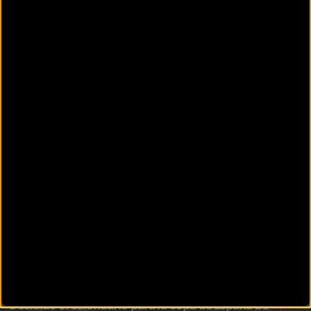
Gijón volverá a dar el pistoletazo de salida de la Copa de España de Ciclocross este próximo
CICLOCROSS
Javier Ruiz de Larrinaga presenta su nuevo equipo de
ciclocross apostando por las jóvenes promesas
Javier Ruiz de Larrinaga vuelve al barro desde la posición de director de equipo, cuatro años
despué
CICLOCROSS
Decidido el Calendario para la Copa de España de