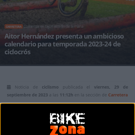
Comienza en Gijón este fin de semana
CARRETERA
Aitor Hernández presenta un ambicioso
calendario para temporada 2023-24 de
ciclocrós
Noticia de
ciclismo
publicada el
viernes, 29 de
septiembre de 2023
a las
11:12h
en la sección de
Carretera
Aitor Hernández
, doble campeón de España de ciclocrós,
se prepara para el inicio de una emocionante temporada
2023-24, en la que, un año más, competirá en diversas
pruebas del calendario vasco, incluyendo compromisos