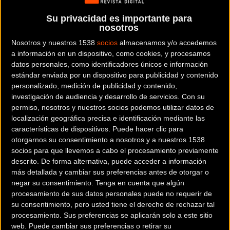
internacionales. Nuevamente, e
l Ayuntamiento de Ermua
Su privacidad es importante para
será el principal valedor de los éxitos del ciclista bizkaíno.
nosotros
Nosotros y nuestros 1538
socios
almacenamos y/o accedemos
La
temporada de ciclocrós 2023-2024
comienza este fin de
a información en un dispositivo, como cookies, y procesamos
semana en la doble cita de Gijón/Xixón, incluyendo la
datos personales, como identificadores únicos e información
primera prueba UCI del curso, en la que Aitor Hernández
estándar enviada por un dispositivo para publicidad y contenido
personalizado, medición de publicidad y contenido,
buscará mejorar sus resultados pasados. Durante la
investigación de audiencia y desarrollo de servicios.
Con su
temporada anterior, el ciclista vasco consiguió un total de
permiso, nosotros y nuestros socios podemos utilizar datos de
seis victorias, un logro destacado que espera superar en
localización geográfica precisa e identificación mediante las
los meses venideros.
características de dispositivos. Puede hacer clic para
otorgarnos su consentimiento a nosotros y a nuestros 1538
socios para que llevemos a cabo el procesamiento previamente
Aitor Hernández
destacó sus
descrito. De forma alternativa, puede acceder a información
expectativas para el nuevo año:
más detallada y cambiar sus preferencias antes de otorgar o
negar su consentimiento.
Tenga en cuenta que algún
«
Estoy entusiasmado por comenzar
procesamiento de sus datos personales puede no requerir de
esta temporada, una más, sabiendo
su consentimiento, pero usted tiene el derecho de rechazar tal
que me encuentro en buena forma y
procesamiento. Sus preferencias se aplicarán solo a este sitio
web. Puede cambiar sus preferencias o retirar su