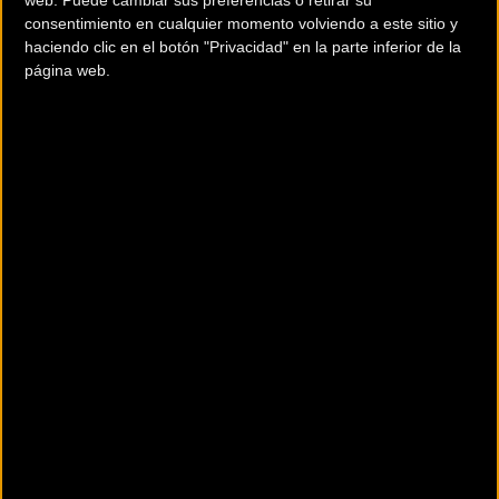
web. Puede cambiar sus preferencias o retirar su
ayudar a mis compañeros, siendo un rol que me hace
consentimiento en cualquier momento volviendo a este sitio y
estar muy orgulloso y partícipe de los éxitos del
haciendo clic en el botón "Privacidad" en la parte inferior de la
página web.
equipo”.
Davide Cimolai (Pordenone, ITA; 1989) debutó esta
temporada en la escuadra de Telefónica y su rendimiento
le ha valido para renovar en 2025. El experimentado
rodador italiano ha guiado a los velocistas del equipo y
cierra el actual curso con 12.059 km en 77 días de
competición.
Davide Cimolai: "Desde que llegué el año
pasado a este equipo me he sentido en
familia. He pasado un año fantástico, lleno
de emociones y siempre he dicho que en
Movistar Team cerraré mi carrera