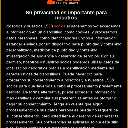
En 2024, Torres sumó su quinta temporada y Cimolai la
primera junto al equipo de Eusebio Unzué.
Su privacidad es importante para
nosotros
Albert Torres
se incorporó a Movistar Team en 2020 y su
Nosotros y nuestros 1538
socios
almacenamos y/o accedemos
capacidad por adaptarse, año tras año, a las necesidades
a información en un dispositivo, como cookies, y procesamos
del equipo le ha brindado una larga carrera en el conjunto
datos personales, como identificadores únicos e información
estándar enviada por un dispositivo para publicidad y contenido
navarro. Esta temporada realizó un total de 7.413 km en 48
personalizado, medición de publicidad y contenido,
días de competición; entre ellos, el Giro de Italia.
investigación de audiencia y desarrollo de servicios.
Con su
permiso, nosotros y nuestros socios podemos utilizar datos de
Albert Torres: "Estoy muy contento de renovar un año
localización geográfica precisa e identificación mediante las
características de dispositivos. Puede hacer clic para
más con Movistar Team. Un equipo que me dio la
otorgarnos su consentimiento a nosotros y a nuestros 1538
oportunidad de incorporarme a sus filas en el año
socios para que llevemos a cabo el procesamiento previamente
2020 y que sigue confiando plenamente en mis
descrito. De forma alternativa, puede acceder a información
virtudes, estoy muy agradecido por continuar en
más detallada y cambiar sus preferencias antes de otorgar o
negar su consentimiento.
Tenga en cuenta que algún
2025.
procesamiento de sus datos personales puede no requerir de
su consentimiento, pero usted tiene el derecho de rechazar tal
Seguir una temporada más significa que el equipo
procesamiento. Sus preferencias se aplicarán solo a este sitio
está contento conmigo. Voy a mantener mi papel en