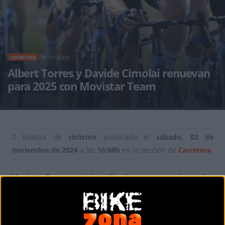
Renovados
CARRETERA
Albert Torres y Davide Cimolai renuevan
para 2025 con Movistar Team
Noticia de
ciclismo
publicada el
sábado, 02 de
noviembre de 2024
a las
16:08h
en la sección de
Carretera
Movistar Team seguirá confiando un curso más con las
prestaciones del menorquín Albert Torres y del
pordenonesi Davide Cimolai.