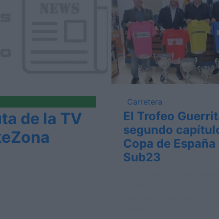
Carretera
ta de la TV
El Trofeo Guerrit
segundo capítulo
keZona
Copa de España 
Sub23
l día con BikeZonaTV!
La prueba murciana prese
a esta nueva edición nota
cambios en su recorrido 
abocar a