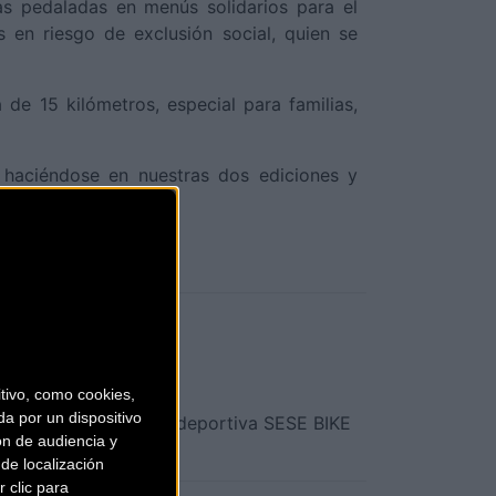
as pedaladas en menús solidarios para el
s en riesgo de exclusión social, quien se
 de 15 kilómetros, especial para familias,
 haciéndose en nuestras dos ediciones y
 ELA y el cáncer.
20 - CANCELADA
ivo, como cookies,
a por un dispositivo
es de la Marcha Ciclodeportiva SESE BIKE
ón de audiencia y
de localización
 clic para