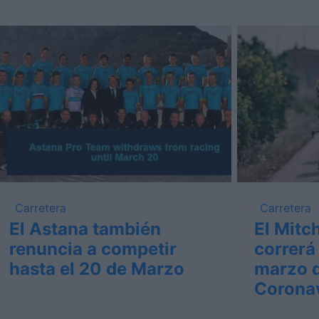
Carretera
Carretera
El Astana también
El Mitc
renuncia a competir
correrá
hasta el 20 de Marzo
marzo d
Corona
Al igual que ha hecho el Mitchelton
Scott, el Astana Team ha anunciado
El Mitchel