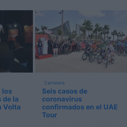
Carretera
 los
Seis casos de
s de la
coronavirus
a Volta
confirmados en el UAE
Tour
l inicio de
atalunya,
El UAE Tour 2020 fue suspendido el