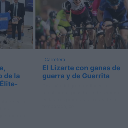
Carretera
a,
El Lizarte con ganas de
 de la
guerra y de Guerrita
Élite-
Después del gran rendimiento
registrado el pasado fin de semana
en las tres primeras carreras de la
nta de cara
temporada, co
bles
que parecen