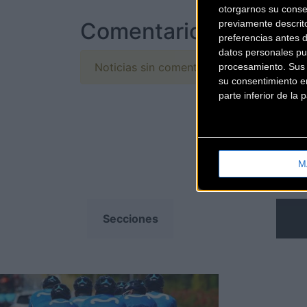
otorgarnos su conse
previamente descrit
Comentarios de la Not
preferencias antes 
datos personales pu
Noticias sin comentarios. ¡Ya puedes escr
procesamiento. Sus p
su consentimiento en
parte inferior de la
M
ONES
Secciones