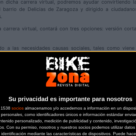
en dicha carrera virtual, podremos ayudar convirtiendo l
el barrio de Delicias de Zaragoza y dirigido a ciudadano
.
 carrera virtual, contará con tres opciones: versión corta
ndo a las necesidades causas sociales, tales como viene
ó cerca de 50.000 euros a combatir las enfermedades de la
Más info. de este evento
III Cicloturista solidaria Sesé Bike Tour 20
Su privacidad es importante para nosotros
Se celebra el
05/09/2020
s 1538
socios
almacenamos y/o accedemos a información en un disposit
personales, como identificadores únicos e información estándar enviad
El Pedal Aragonés y la Fundación Sesé, organizador
ntenido personalizado, medición de publicidad y contenido, investigaci
TOUR, han comunicado a los ciclodeportist
... [+]
os.
Con su permiso, nosotros y nuestros socios podemos utilizar datos 
 identificación mediante las características de dispositivos. Puede hacer