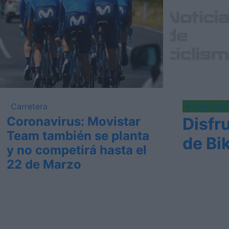
Carretera
Publicidad
Coronavirus: Movistar
Disfru
Team también se planta
de Bi
y no competirá hasta el
22 de Marzo
¡Alégrate e
Movistar Team ha anunciado este
viernes la decisión de detener la
actividad competitiva de sus
plantillas fe