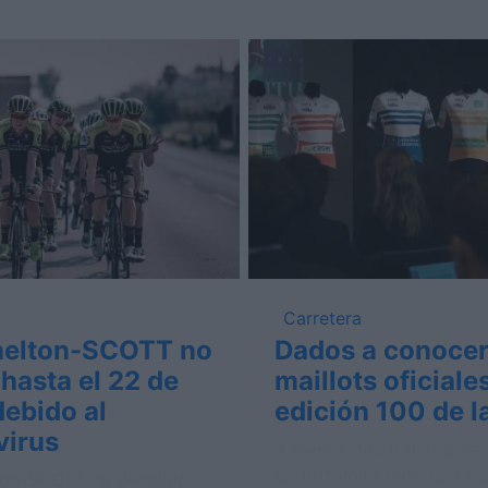
Carretera
helton-SCOTT no
Dados a conocer
 hasta el 22 de
maillots oficiale
ebido al
edición 100 de l
virus
A menos de 20 días para e
la 100ª Volta Ciclista a C
ton-SCOTT ha decidido