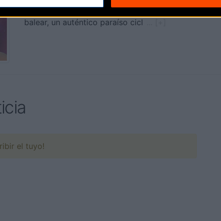
Mallorca acogerá el Campeonato de España de ciclis
balear, un auténtico paraíso cicl
... [+]
icia
ibir el tuyo!