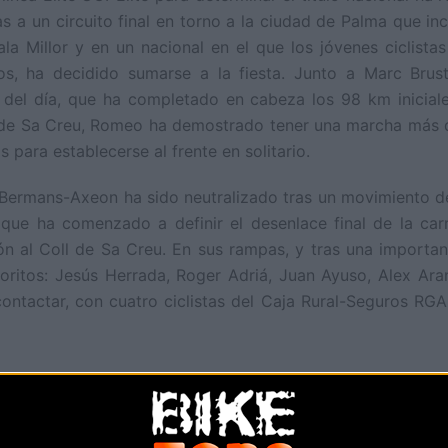
as a un circuito final en torno a la ciudad de Palma que in
la Millor y en un nacional en el que los jóvenes ciclist
s, ha decidido sumarse a la fiesta. Junto a Marc Brust
ga del día, que ha completado en cabeza los 98 km inicial
l de Sa Creu, Romeo ha demostrado tener una marcha más q
para establecerse al frente en solitario.
Bermans-Axeon ha sido neutralizado tras un movimiento de 
 que ha comenzado a definir el desenlace final de la ca
n al Coll de Sa Creu. En sus rampas, y tras una importa
ritos: Jesús Herrada, Roger Adriá, Juan Ayuso, Alex Ara
ntactar, con cuatro ciclistas del Caja Rural-Seguros RGA
pero, Ander Okamika o Antonio Pedrero, entre otros, han 
 y Herrada ya dentro del último giro, pero las rampas de Sa