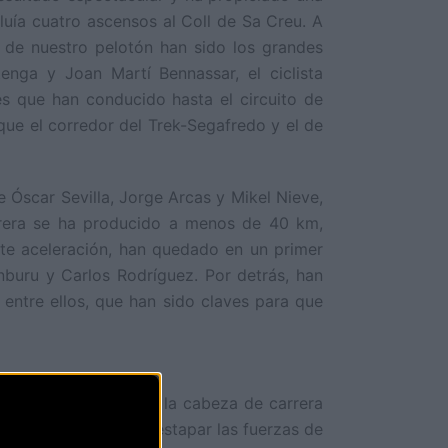
cluía cuatro ascensos al Coll de Sa Creu. A
as de nuestro pelotón han sido los grandes
enga y Joan Martí Bennassar, el ciclista
es que han conducido hasta el circuito de
ue el corredor del Trek-Segafredo y el de
Óscar Sevilla, Jorge Arcas y Mikel Nieve,
rrera se ha producido a menos de 40 km,
nte aceleración, han quedado en un primer
nburu y Carlos Rodríguez. Por detrás, han
 entre ellos, que han sido claves para que
logrado integrarse en la cabeza de carrera
 Creu han vuelto a destapar las fuerzas de