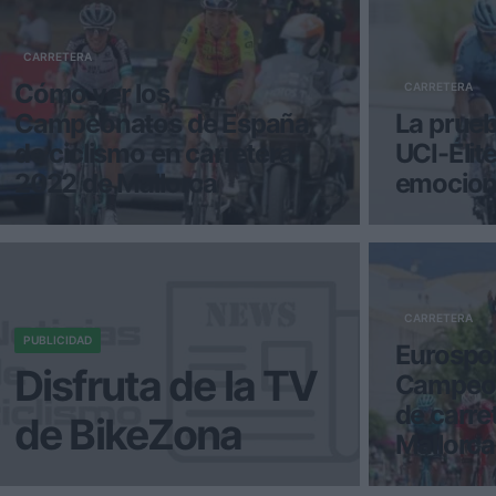
CARRETERA
Cómo ver los
CARRETERA
Campeonatos de España
La prueba
de ciclismo en carretera
UCI-Élit
2022 de Mallorca
emocion
El Campeonato de España de
Los promete
Carretera Élite-Sub23, se celebrará
Juan Ayuso 
desde hoy viernes 24 de junio hast
por primera
Espa&ntil
CARRETERA
PUBLICIDAD
Eurospor
Disfruta de la TV
Campeon
de carre
de BikeZona
Mallorca
¡Alégrate el día con BikeZonaTV!
El Campeona