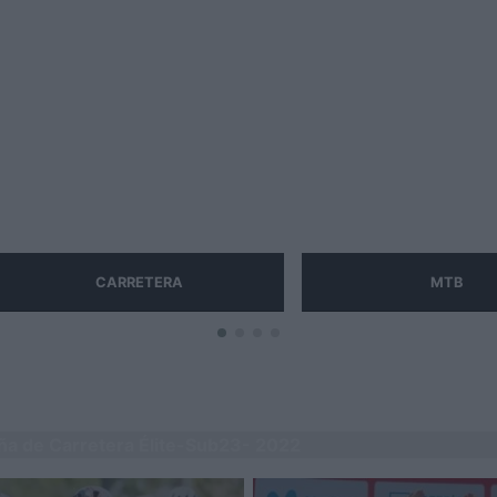
CARRETERA
MTB
a de Carretera Élite-Sub23- 2022