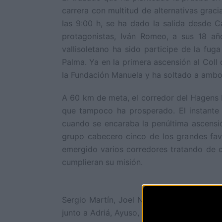
carrera con multitud de alternativas graci
las 9:00 h, se ha dado la salida desde Ca
protagonistas, Iván Romeo, a sus 18 año
vallisoletano ha sido participe de la fu
Palma. Ya en la primera ascensión al Col
la Fundación Manuela y ha soltado a ambos 
A 60 km de meta, el corredor del Hagens 
que tampoco ha prosperado. El instante
cuando se encaraba la penúltima ascensió
grupo cabecero cinco de los grandes favo
emergido varios corredores tratando de co
cumplieran su misión.
Sergio Martín, Joel Nicolau, Alejandro Ro
junto a Adriá, Ayuso, Aranburu, Rodríguez