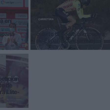
rá en
CARRETERA
Mavi García a por su
spaña
cuarto título de campeona
de España contrarreloj
e defender su
El Campeonato de España de Ciclismo
 tercer
en Carretera élite-sub23 2022 arranca
di
este viernes en Mallorca con la
etición
to de
a Élite-
la de