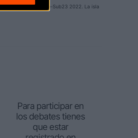
mo en carretera Élite-Sub23 2022. La isla
Para participar en
los debates tienes
que estar
registrado
en