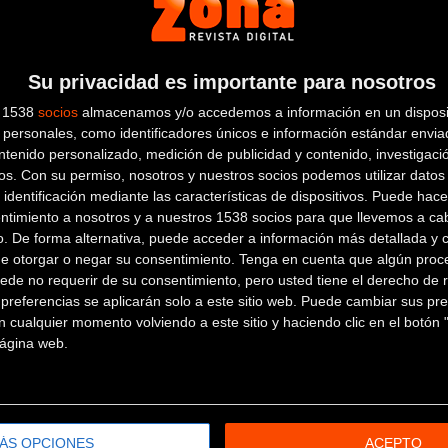
e ha distanciado junto a Herrada y Aranburu y ya en el tramo
 en posición de ganar el Campeonato de España en solitari
ndos de ventaja y, demostrando una vez más una gran hab
Su privacidad es importante para nosotros
 a Herrada y Aranburu, que han tenido que conformarse con 
s 1538
socios
almacenamos y/o accedemos a información en un disposit
personales, como identificadores únicos e información estándar enviad
la recta de meta y fundiéndose con su madre en un emoti
ntenido personalizado, medición de publicidad y contenido, investigaci
os.
Con su permiso, nosotros y nuestros socios podemos utilizar datos 
egún nos contaba él mismo, sabía que tenía que conseguir
 identificación mediante las características de dispositivos. Puede hacer
os corredores en Ineos teníamos que estar pendientes de qu
ntimiento a nosotros y a nuestros 1538 socios para que llevemos a ca
momento y he acelerado y nos hemos ido cinco corredores.
o. De forma alternativa, puede acceder a información más detallada y 
ctoria porque si llegábamos al sprint iba a ser difícil, n
de otorgar o negar su consentimiento.
Tenga en cuenta que algún proc
or suerte, me ha salido la apuesta y he podido disfrutar cel
ede no requerir de su consentimiento, pero usted tiene el derecho de r
referencias se aplicarán solo a este sitio web. Puede cambiar sus pref
 cualquier momento volviendo a este sitio y haciendo clic en el botón "
 página web.
Más info. de este evento
CAMPEONATO ESPAÑA DE CARRETERA ÉLITE-SUB23
Se celebra del
24/06/2022
al
26/06/2022
ÁS OPCIONES
ACEPTO