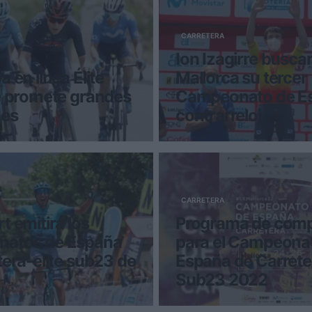
CARRETERA
Ion Izagirre busca
 en línea Élite
Mallorca su tercer
e promete grandes
Campeonato de E
es
contrarreloj
dores Carlos Rodríguez y
El ciclista vasco tratará d
ambicionan convertirse
título de 2021 y obtener su
 vez en campeones de
entorchado nacional de la 
CARRETERA
t emitirá los
Programa de comp
atos de España
para el Campeona
tera-elite sub23 de
España de Carreter
Sub23 2022
to de España de Ciclismo
La Real Federación Españo