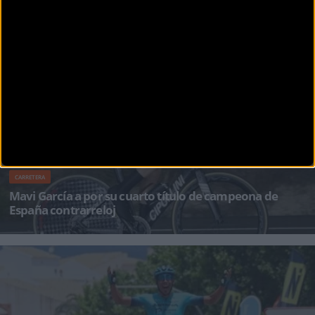
CARRETERA
Ion Izagirre buscará en Mallorca su tercer Campeonato
de España contrarreloj
El ciclista vasco tratará de defender su título de 2021 y obtener su tercer entorchado nacional
de la di
CARRETERA
Mavi García a por su cuarto título de campeona de
España contrarreloj
El Campeonato de España de Ciclismo en Carretera élite-sub23 2022 arranca este viernes en
Mallorca con la