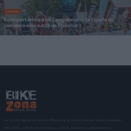
CARRETERA
Eurosport emitirá los Campeonatos de España de
carretera-elite sub23 de Mallorca
El Campeonato de España de Ciclismo en Carretera Élite-Sub23, que se celebrará del viernes
24 al do
La revista digital de ciclismo Bikezona te ofrece noticias sobre mountain
bike MTB, ciclismo de carretera, e-bikes, bicicletas, componentes y