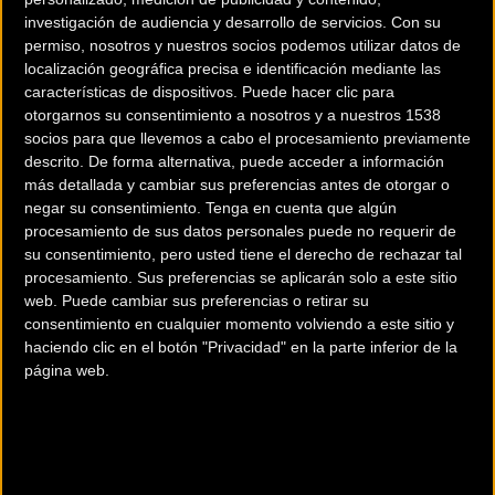
Élite-Élite UCI masculina volverá a poner el domingo el
investigación de audiencia y desarrollo de servicios.
Con su
broche a la disputa del nacional de carretera con una
permiso, nosotros y nuestros socios podemos utilizar datos de
carrera que dará comienzo a las 9:05 h.
localización geográfica precisa e identificación mediante las
características de dispositivos. Puede hacer clic para
Desde la Real Federación Española de Ciclismo, han
otorgarnos su consentimiento a nosotros y a nuestros 1538
socios para que llevemos a cabo el procesamiento previamente
confirmado que un año más tanto la prueba en línea Élite-
descrito. De forma alternativa, puede acceder a información
Sub23 femenina como la prueba en línea Élite UCI-Élite
más detallada y cambiar sus preferencias antes de otorgar o
masculina contarán con retransmisión televisiva en directo.
negar su consentimiento.
Tenga en cuenta que algún
procesamiento de sus datos personales puede no requerir de
su consentimiento, pero usted tiene el derecho de rechazar tal
procesamiento. Sus preferencias se aplicarán solo a este sitio
Próximamente se anunciará dónde podrá verse y cuáles
web. Puede cambiar sus preferencias o retirar su
serán los horarios de estas emisiones.
consentimiento en cualquier momento volviendo a este sitio y
haciendo clic en el botón "Privacidad" en la parte inferior de la
página web.