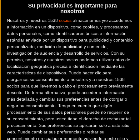
Su privacidad es importante para
Otter Europe.
nosotros
Nosotros y nuestros 1538
socios
almacenamos y/o accedemos
Es la primera vez del castreño en una prueba de Copa del
a información en un dispositivo, como cookies, y procesamos
Mundo de la modalidad pero aún así lo afronta tranquilo y
datos personales, como identificadores únicos e información
con confianza. Tras inspeccionar el circuito nos ha
estándar enviada por un dispositivo para publicidad y contenido
explicado que su objetivo además de disfrutar de correr
personalizado, medición de publicidad y contenido,
investigación de audiencia y desarrollo de servicios.
Con su
junto a los mejores del mundo, será intentar acercarse al
permiso, nosotros y nuestros socios podemos utilizar datos de
Top Ten.
localización geográfica precisa e identificación mediante las
características de dispositivos. Puede hacer clic para
La prueba consiste en dar ocho vueltas a un circuito de 3
otorgarnos su consentimiento a nosotros y a nuestros 1538
km en una carrera que se alargará a unos 60 minutos.
socios para que llevemos a cabo el procesamiento previamente
descrito. De forma alternativa, puede acceder a información
Unos 45 pilotos de países de todo el mundo tomarán parte
más detallada y cambiar sus preferencias antes de otorgar o
en esta cita.
negar su consentimiento.
Tenga en cuenta que algún
procesamiento de sus datos personales puede no requerir de
su consentimiento, pero usted tiene el derecho de rechazar tal
procesamiento. Sus preferencias se aplicarán solo a este sitio
web. Puede cambiar sus preferencias o retirar su
consentimiento en cualquier momento volviendo a este sitio y