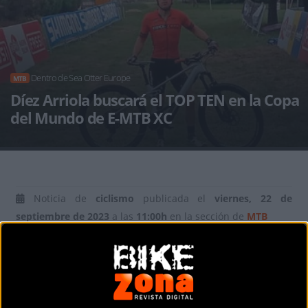
Dentro de Sea Otter Europe
MTB
Díez Arriola buscará el TOP TEN en la Copa
del Mundo de E-MTB XC
Noticia de
ciclismo
publicada el
viernes, 22 de
septiembre de 2023
a las
11:00h
en la sección de
MTB
El corredor del
Bikezona Team
José Antonio Díez Arriola ya
está en Girona para tomar parte en la prueba
correspondiente a la
Copa del Mundo de E-MTB
XC
enmarcada dentro de las muchas actividades de Sea