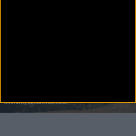
MTB
Todos los tracks de las pruebas de Sea Otter Europe
estarán disponibles en Wikiloc
Wikiloc ha renovado su colaboración como “Official Mapping” para Sea Otter Europe Costa
Brava Girona
MTB
Programa deportivo Sea Otter Europe Costa Brava
Girona by Continental 2023
Sea Otter Europe Costa Brava-Girona by Continental 2023, tendrá lugar en Girona del 22 al
24 de septiembre. Ser&a