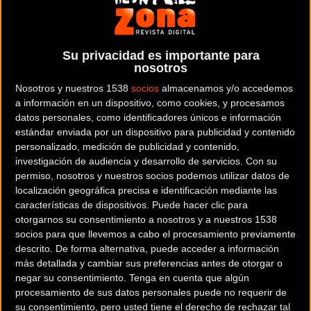
un despliegue de tecnología aerodinámica, sino un lienzo
sobre ruedas donde tres artistas de renombre
internacional han volcado su visión personal sobre la que
Su privacidad es importante para
es, actualmente, la bicicleta de carreras más rápida del
nosotros
mundo.
Nosotros y nuestros 1538
socios
almacenamos y/o accedemos
a información en un dispositivo, como cookies, y procesamos
La
S-Works Tarmac SL8
ya se ha consolidado como el
datos personales, como identificadores únicos e información
referente absoluto en el pelotón profesional gracias a su
estándar enviada por un dispositivo para publicidad y contenido
equilibrio entre ligereza, rigidez y aerodinámica. Sin
personalizado, medición de publicidad y contenido,
investigación de audiencia y desarrollo de servicios.
Con su
embargo, con esta colaboración, la marca busca trascender
permiso, nosotros y nuestros socios podemos utilizar datos de
el rendimiento puro para explorar un territorio donde la
localización geográfica precisa e identificación mediante las
velocidad se encuentra con la creatividad. Cada cuadro de
características de dispositivos. Puede hacer clic para
esta edición limitada ha sido concebido para inspirar
otorgarnos su consentimiento a nosotros y a nuestros 1538
socios para que llevemos a cabo el procesamiento previamente
curiosidad y autoexpresión, convirtiendo cada salida en
descrito. De forma alternativa, puede acceder a información
una experiencia estética única.
más detallada y cambiar sus preferencias antes de otorgar o
negar su consentimiento.
Tenga en cuenta que algún
Young Hyup LTD El sigilo de la energía
procesamiento de sus datos personales puede no requerir de
nocturna
su consentimiento, pero usted tiene el derecho de rechazar tal