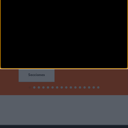
Para participar en los debates
tienes que estar
registrado
en
Bikezona
Si ya lo estás puedes ir a:
Iniciar Sesión
Secciones