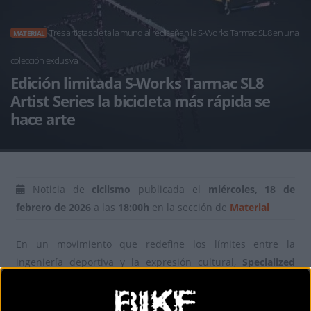
Tres artistas de talla mundial rediseñan la S-Works Tarmac SL8 en una
MATERIAL
colección exclusiva
Edición limitada S-Works Tarmac SL8
Artist Series la bicicleta más rápida se
hace arte
Noticia de
ciclismo
publicada el
miércoles, 18 de
febrero de 2026
a las
18:00h
en la sección de
Material
En un movimiento que redefine los límites entre la
ingeniería deportiva y la expresión cultural,
Specialized
acaba de presentar su nueva colección
S-Works Tarmac
SL8 Artist Collab LTD
. Esta serie ultra exclusiva no es solo