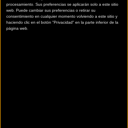
procesamiento. Sus preferencias se aplicarán solo a este sitio
web. Puede cambiar sus preferencias o retirar su
El diseño de
Young Hyup
para esta serie está
consentimiento en cualquier momento volviendo a este sitio y
profundamente enraizado en las sensaciones de la
haciendo clic en el botón "Privacidad" en la parte inferior de la
conducción urbana de alta velocidad. Su propuesta visual
página web.
intenta capturar ese momento preciso en el que el ciclista
se desplaza por la ciudad de manera silenciosa y precisa,
casi en un "modo sigiloso" que permite fluir entre el tráfico
y las estructuras de hormigón.