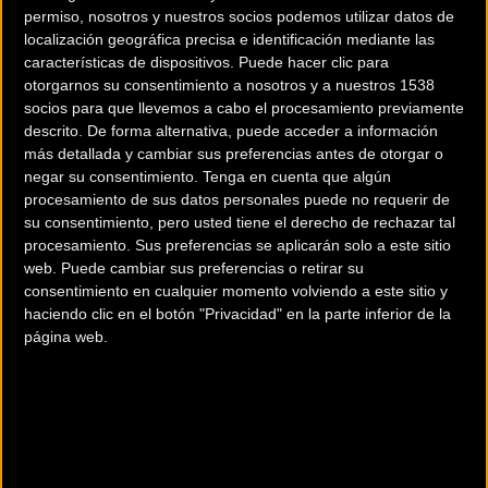
la Copa del Mundo, y otro puñado de pruebas
permiso, nosotros y nuestros socios podemos utilizar datos de
internacionales que nos han dejado un total de
8 victorias
localización geográfica precisa e identificación mediante las
características de dispositivos. Puede hacer clic para
y 17 podios
.
otorgarnos su consentimiento a nosotros y a nuestros 1538
socios para que llevemos a cabo el procesamiento previamente
“Creo que
hemos cumplido con lo que se esperaba de
descrito. De forma alternativa, puede acceder a información
nosotros
y con los objetivos que nos habíamos marcado a
más detallada y cambiar sus preferencias antes de otorgar o
principio de temporada. El hecho de tener experiencia en la
negar su consentimiento.
Tenga en cuenta que algún
disciplina nos ha ayudado mucho a poder darle forma
procesamiento de sus datos personales puede no requerir de
su consentimiento, pero usted tiene el derecho de rechazar tal
rápidamente al equipo y a centrar nuestros esfuerzos en
procesamiento. Sus preferencias se aplicarán solo a este sitio
aspectos que realmente pudieran aportarnos cosas buenas,
web. Puede cambiar sus preferencias o retirar su
dando tranquilidad y estabilidad tanto a Kevin cómo a Lucía.
consentimiento en cualquier momento volviendo a este sitio y
En ese sentido creo que hemos acertado con el calendario, con
haciendo clic en el botón "Privacidad" en la parte inferior de la
página web.
una temporada densa pero equilibrada, con presencia en las
principales citas internacionales en 7 países pero sin
abandonar el calendario nacional y con algún paso por
carreras en casa, que no solo dan victorias, sino el poder
disfrutar del cariño de la gente”,
analizabaDani Ania, patrón
de Nesta CX Team.