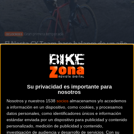
Gran primera temporada
CICLOCROSS
El Nesta CX Team hace balance de un año
histórico
Noticia de
ciclismo
publicada el
jueves, 28 de febrero de
Su privacidad es importante para
2019
a las
09:20h
en la sección de
Ciclocross
nosotros
Nosotros y nuestros 1538
socios
almacenamos y/o accedemos
Nesta CX Team
ha completado su primera temporada de
a información en un dispositivo, como cookies, y procesamos
vida como equipo UCI. Durante la temporada el conjunto
datos personales, como identificadores únicos e información
estándar enviada por un dispositivo para publicidad y contenido
asturiano ha participado en
31 carreras
, incluyendo al
personalizado, medición de publicidad y contenido,
calendario nacional la mayoría de las pruebas europeas de
investigación de audiencia y desarrollo de servicios.
Con su