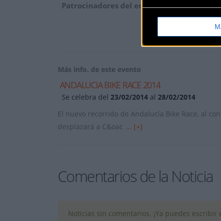
Patrocinadores del equipo en esta ABR201
M
Más info. de este evento
ANDALUCIA BIKE RACE 2014
Se celebra del
23/02/2014
al
28/02/2014
El nuevo recorrido de Andalucía Bike Race, al con
desplazará a C&oac
... [+]
Comentarios de la Noticia
Noticias sin comentarios. ¡Ya puedes escribir e