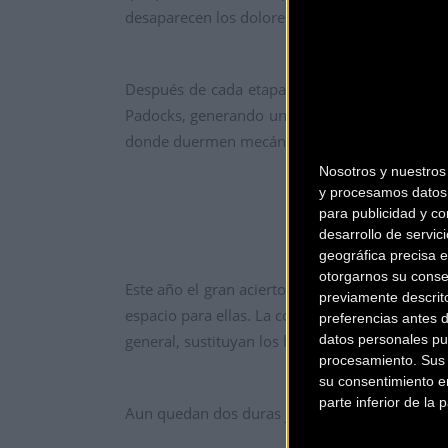
desaparecen los dolores y te sientes ligero y rá
Después de cada etapa, los ciclistas se apres
Padocks, generando una simpática y curiosa vi
donde duermen mecánicos, managers, masajistas,
Nosotros y nuestro
y procesamos datos 
para publicidad y co
desarrollo de servici
geográfica precisa e
otorgarnos su conse
Este año el gran acierto por parte de la organ
previamente descrit
espacio para ellas. La comodidad que ofrecen 
preferencias antes 
datos personales pu
general, sustituyan los hoteles por la ventaja d
procesamiento. Sus p
su consentimiento en
parte inferior de la
Aun quedan dos duras jornadas y muchas cosas 