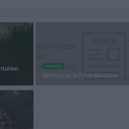
PUBLICIDAD
enturion
Disfruta de la TV de BikeZona
ato a falta de
¡Alégrate el día con BikeZonaTV!
uya la prueba