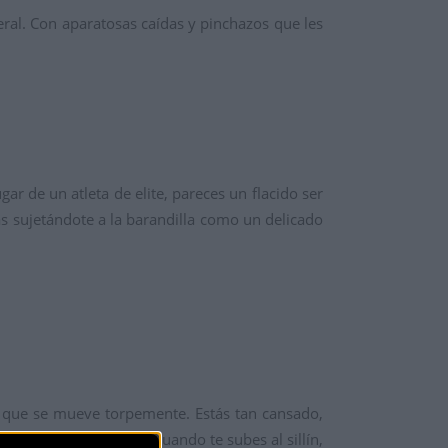
eral. Con aparatosas caídas y pinchazos que les
ugar de un atleta de elite, pareces un flacido ser
ras sujetándote a la barandilla como un delicado
ca que se mueve torpemente. Estás tan cansado,
ici y lo bueno es que cuando te subes al sillín,