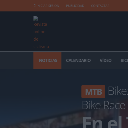
INICIAR SESIÓN
PUBLICIDAD
CONTACTAR
NOTICIAS
CALENDARIO
VÍDEO
BIC
Bike
MTB
Bike Race
En el