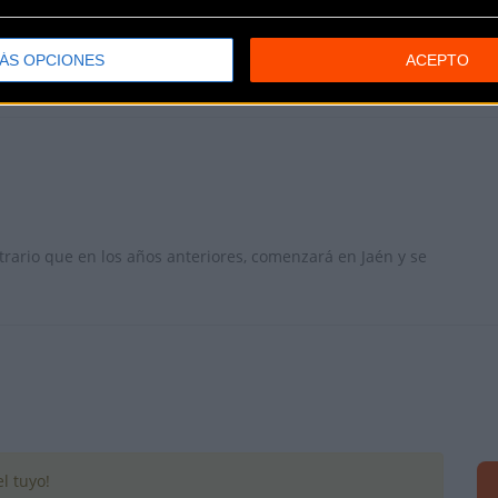
4
:
Forté Pharma
,
Lídercaravan
,
Maestre & Specialized
y
Kross
ÁS OPCIONES
ACEPTO
trario que en los años anteriores, comenzará en Jaén y se
l tuyo!