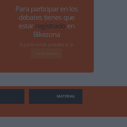
Para participar en los
debates tienes que
estar
registrado
en
Bikezona
Si ya lo estás puedes ir a:
Iniciar Sesión
MATERIAL