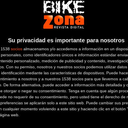
pido.
uran en dirigirse a los hoteles en busca de reposo y recuperació
da nocturna en los alrederores de la linea de meta-salida. Los 
Su privacidad es importante para nosotros
 cocineros, voluntarios..., y su actividad no cesa asta altas ho
s 1538
socios
almacenamos y/o accedemos a información en un disposit
personales, como identificadores únicos e información estándar enviad
ntenido personalizado, medición de publicidad y contenido, investigaci
os.
Con su permiso, nosotros y nuestros socios podemos utilizar datos 
 identificación mediante las características de dispositivos. Puede hacer
ntimiento a nosotros y a nuestros 1538 socios para que llevemos a ca
ización, ha sido aceptar a las más de 30 autocarabanas privadas qu
o. De forma alternativa, puede acceder a información más detallada y 
estas casas rodantes, hace que tanto bikers amaters, como alguno
de otorgar o negar su consentimiento.
Tenga en cuenta que algún proc
ede no requerir de su consentimiento, pero usted tiene el derecho de r
e dormir a pie de pistas.
referencias se aplicarán solo a este sitio web. Puede cambiar sus pref
 cualquier momento volviendo a este sitio y haciendo clic en el botón "
 página web.
por hacer... Y muchos senderos por recorrer...