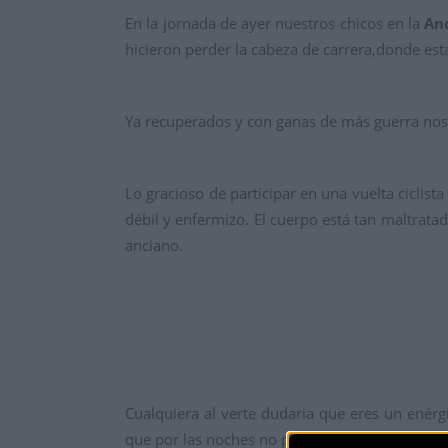
En la jornada de ayer nuestros chicos en la
An
hicieron perder la cabeza de carrera,donde est
Ya recuperados y con ganas de más guerra nos
Lo gracioso de participar en una vuelta ciclist
débil y enfermizo. El cuerpo está tan maltratad
anciano.
Cualquiera al verte dudaria que eres un enérg
que por las noches no puedes ni dormir. El únic