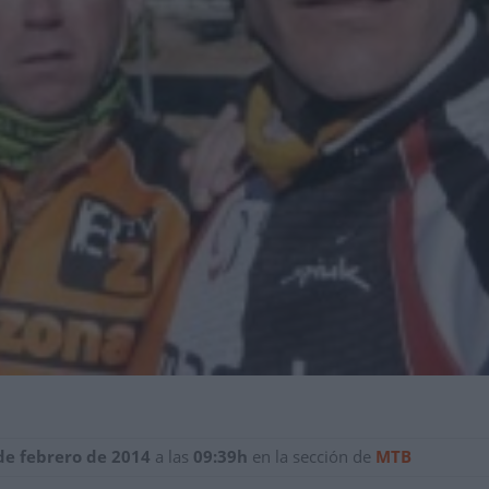
 de febrero de 2014
a las
09:39h
en la sección de
MTB