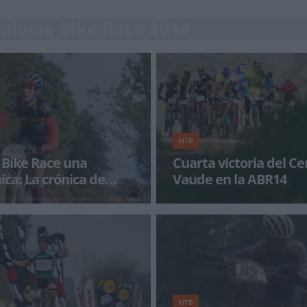
alucia Bike Race 2014
MTB
 Bike Race una
Cuarta victoria del C
ica: La crónica de
Vaude en la ABR14
ón
isas es un regalo caído del
Los alemanes consolidan su lider
tro que recorres es un milagro en
una única etapa para que concl
El equipo ale
MTB