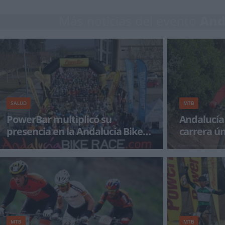
Más noticias del evento
And
SALUD
MTB
PowerBar multiplicó su
Andalucía
presencia en la Andalucía Bike
carrera ún
Race 2014
Joseba Le
La Andalucía Bike Race 2014 ya es historia,
El suelo que p
brillante historia hay que subrayar, y PowerBar
cielo, cada me
formó parte de
form
MTB
MTB