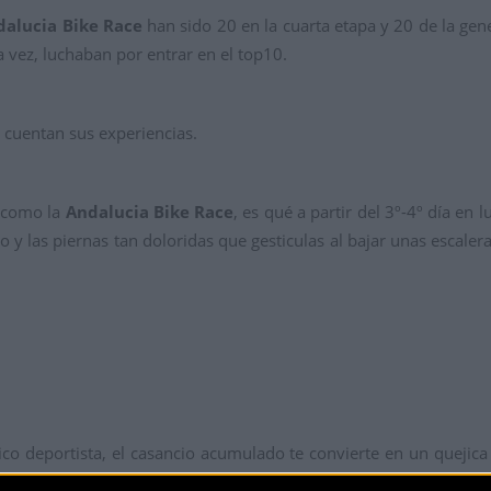
dalucia Bike Race
han sido 20 en la cuarta etapa y 20 de la gen
a vez, luchaban por entrar en el top10.
 cuentan sus experiencias.
a como la
Andalucia Bike Race
, es qué a partir del 3º-4
º día en l
o y las piernas tan doloridas que gesticulas al bajar unas escale
ico deportista, el casancio acumulado te convierte en un queji
o sitio donde te encuentras a gusto es pedaleando, encima de la b