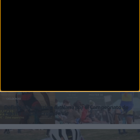
CICLOCROSS
Selección cántabra de Ciclocross para los Campeonatos
de España de CX 2023
Tras la disputa de las dos últimas pruebas de la Copa Cantabria Cx Año Jubilar Lebaniego
2023-2024, el sel
CICLOCROSS
Definida la selección catalana por el Campeonato de
España de Ciclocross de Vic
Ya está definida la selección catalana que tomará parte entre los próximos días 13, 1