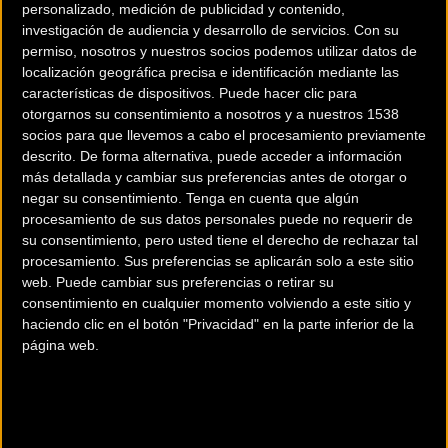
Orts y Cullell han hecho camino y durante casi tres vueltas
personalizado, medición de publicidad y contenido,
investigación de audiencia y desarrollo de servicios.
Con su
han rodado juntos en cabeza, mientras que en tercera
permiso, nosotros y nuestros socios podemos utilizar datos de
posición se ha establecido un inmenso Tomi Misser, que a
localización geográfica precisa e identificación mediante las
sus 48 años ha vuelto a demostrar que aún tiene capacidad
características de dispositivos. Puede hacer clic para
de sobra para pelear de tú a tú con los mejores. Superado
otorgarnos su consentimiento a nosotros y a nuestros 1538
socios para que llevemos a cabo el procesamiento previamente
el tercio inicial, Orts ha comenzado a ganar unos metros
descrito. De forma alternativa, puede acceder a información
sobre Cullell, que este ya no ha podido enjugar y con el
más detallada y cambiar sus preferencias antes de otorgar o
transcurso de los giros la diferencia se ha ido
negar su consentimiento.
Tenga en cuenta que algún
incrementándose hasta superar los 20 segundos de
procesamiento de sus datos personales puede no requerir de
su consentimiento, pero usted tiene el derecho de rechazar tal
margen. Por detrás, Kevin Suárez ha dado caza a Misser y
procesamiento. Sus preferencias se aplicarán solo a este sitio
se ha marchado en solitario para establecerse en una
web. Puede cambiar sus preferencias o retirar su
sólida tercera posición, que en ya no ha visto peligrar en el
consentimiento en cualquier momento volviendo a este sitio y
tramo final de la carrera.
haciendo clic en el botón "Privacidad" en la parte inferior de la
página web.
Las tres últimas vueltas se han desarrollado sin cambios ni
movimiento destacados, más allá de la llegada de Ismael