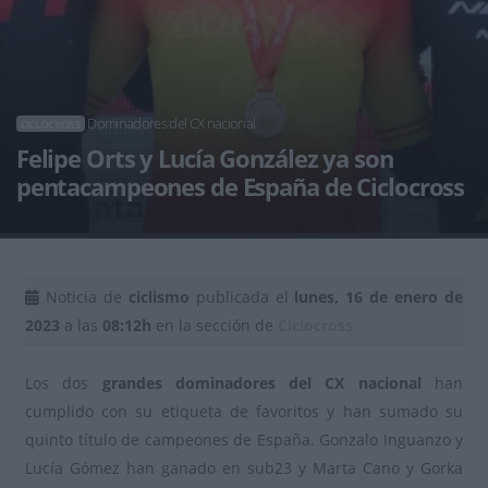
Dominadores del CX nacional
CICLOCROSS
Felipe Orts y Lucía González ya son
pentacampeones de España de Ciclocross
Noticia de
ciclismo
publicada el
lunes, 16 de enero de
2023
a las
08:12h
en la sección de
Ciclocross
Los dos
grandes dominadores del CX nacional
han
cumplido con su etiqueta de favoritos y han sumado su
quinto título de campeones de España. Gonzalo Inguanzo y
Lucía Gómez han ganado en sub23 y Marta Cano y Gorka