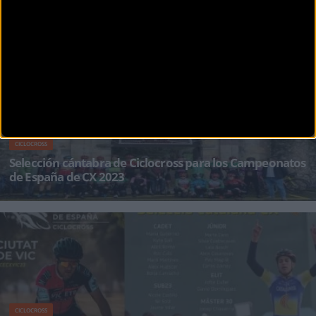
BikeZona
¡Alégrate el día con BikeZonaTV!
CICLOCROSS
Selección cántabra de Ciclocross para los Campeonatos
de España de CX 2023
Tras la disputa de las dos últimas pruebas de la Copa Cantabria Cx Año Jubilar Lebaniego
2023-2024, el sel
CICLOCROSS