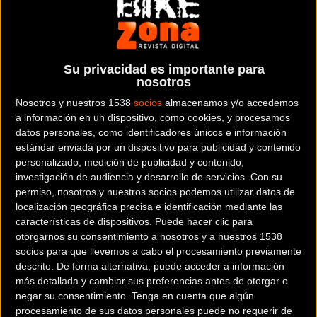
Se trata de un combinado joven, con varios corredores de
primer año en sus respectivas categorías pero, en general,
con mayores opciones de tocar metal con respecto a la
Su privacidad es importante para
edición de 2022. En cadetes, empezando por las
nosotros
chicas,
Lucía Sánchez-Montáñez
y
Daniela Arauz
son de
Nosotros y nuestros 1538
socios
almacenamos y/o accedemos
primer año, por lo que no se les puede exigir resultados. La
a información en un dispositivo, como cookies, y procesamos
datos personales, como identificadores únicos e información
de Emedoce ganó 2 pruebas de la Copa de Madrid y acabó
estándar enviada por un dispositivo para publicidad y contenido
2ª de la general. Por su parte, la de Uves Bikes fue 3ª en la
personalizado, medición de publicidad y contenido,
Copa y se proclamó campeona regional en Arroyomolinos.
investigación de audiencia y desarrollo de servicios.
Con su
Ambas apenas se prodigaron en Copa de España.
permiso, nosotros y nuestros socios podemos utilizar datos de
localización geográfica precisa e identificación mediante las
características de dispositivos. Puede hacer clic para
En el caso de los cadetes masculino
Rodrigo Sánchez-
otorgarnos su consentimiento a nosotros y a nuestros 1538
Lafuente
es una opción muy seria de pelear por los
socios para que llevemos a cabo el procesamiento previamente
metales. Apenas corrió en Madrid y apostó con fuerza por
descrito. De forma alternativa, puede acceder a información
la Copa de España, donde acabó 5º en la general y pisó el
más detallada y cambiar sus preferencias antes de otorgar o
cajón siendo 3º en las puntuables de Llodio, Xátiva y
negar su consentimiento.
Tenga en cuenta que algún
procesamiento de sus datos personales puede no requerir de
Valencia. Por su parte,
Martín Gutiérrez
dominó la Copa de