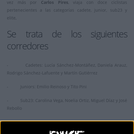
vez más por
Carlos Pires
, viaja con doce ciclistas
pertenecientes a las categorías cadete, junior, sub23 y
elite,
Se trata de los siguientes
corredores
- Cadetes: Lucía Sánchez-Montáñez, Daniela Arauz,
Rodrigo Sánchez-Lafuente y Martín Gutiérrez
- Juniors: Emilio Reinoso y Tito Pini
- Sub23: Carolina Vega, Noelia Ortiz, Miguel Díaz y José
Rebollo
- Elites: Carlos Hernández y Gabriel Ochando