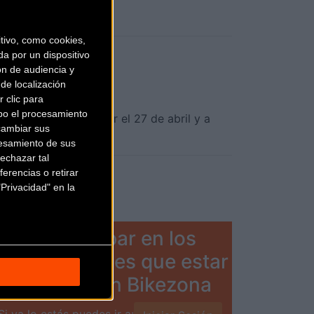
ivo, como cookies,
a por un dispositivo
ón de audiencia y
de localización
 clic para
bo el procesamiento
 edición tendrá lugar el 27 de abril y a
cambiar sus
esamiento de sus
echazar tal
erencias o retirar
Privacidad" en la
Para participar en los
debates tienes que estar
registrado
en Bikezona