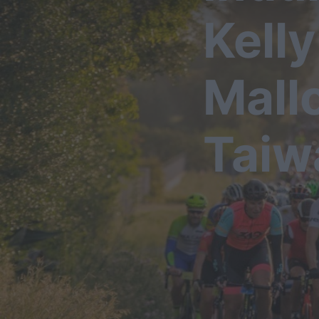
Kelly
Mallo
Taiw