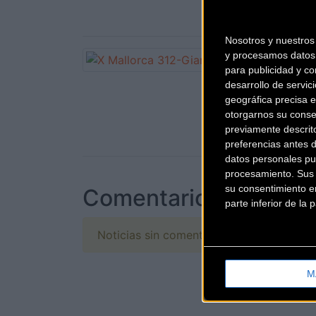
Nosotros y nuestro
y procesamos datos 
para publicidad y co
desarrollo de servici
geográfica precisa e
otorgarnos su conse
previamente descrit
preferencias antes 
datos personales pu
procesamiento. Sus p
su consentimiento en
Comentarios de la Not
parte inferior de la
Noticias sin comentarios. ¡Ya puedes escr
M