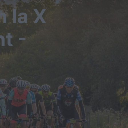
n la X
t -