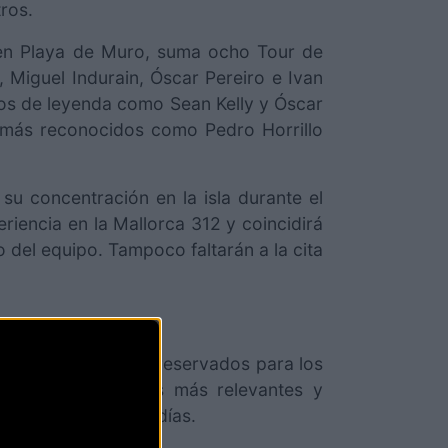
tros.
a en Playa de Muro, suma ocho Tour de
, Miguel Indurain, Óscar Pereiro e Ivan
anos de leyenda como Sean Kelly y Óscar
s más reconocidos como Pedro Horrillo
su concentración en la isla durante el
riencia en la Mallorca 312 y coincidirá
 del equipo. Tampoco faltarán a la cita
tros completamente reservados para los
as pruebas ciclistas más relevantes y
taron en tan solo 6 días.