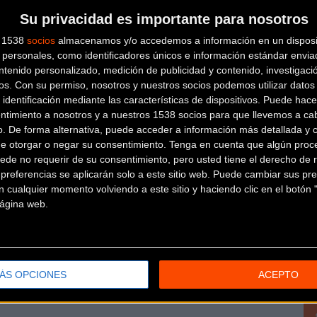
Su privacidad es importante para nosotros
s 1538
socios
almacenamos y/o accedemos a información en un disposit
personales, como identificadores únicos e información estándar enviad
Más info. de este evento
ntenido personalizado, medición de publicidad y contenido, investigaci
X Mallorca 312-Giant-Taiwan 2019
os.
Con su permiso, nosotros y nuestros socios podemos utilizar datos 
Se celebra el
27/04/2019
 identificación mediante las características de dispositivos. Puede hacer
ntimiento a nosotros y a nuestros 1538 socios para que llevemos a ca
La Mallorca 312 cumple diez años en 2019. La décima
o. De forma alternativa, puede acceder a información más detallada y 
partir de mañana, 9 de octub
... [+]
de otorgar o negar su consentimiento.
Tenga en cuenta que algún proc
ede no requerir de su consentimiento, pero usted tiene el derecho de r
referencias se aplicarán solo a este sitio web. Puede cambiar sus pref
 cualquier momento volviendo a este sitio y haciendo clic en el botón "
icia
 página web.
ibir el tuyo!
ÁS OPCIONES
ACEPTO