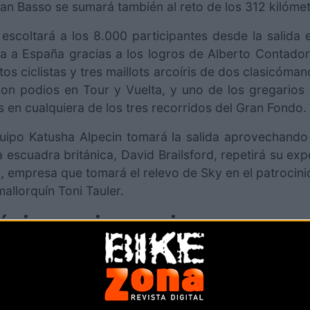
van Basso se sumará también al reto de los 312 kilóme
 escoltará a los 8.000 participantes desde la salid
elta a España gracias a los logros de Alberto Contador
s ciclistas y tres maillots arcoíris de dos clasicóm
 con podios en Tour y Vuelta, y uno de los gregario
s en cualquiera de los tres recorridos del Gran Fondo.
uipo Katusha Alpecin tomará la salida aprovechando 
 escuadra británica, David Brailsford, repetirá su expe
, empresa que tomará el relevo de Sky en el patrocinio
allorquín Toni Tauler.
décimo aniversario
 de 2019 con tres recorridos de 167, 225 y 312 kilóme
cipantes. Mallorca 312 se consolida como una de l
ello es que las inscripciones para esta edición se ago