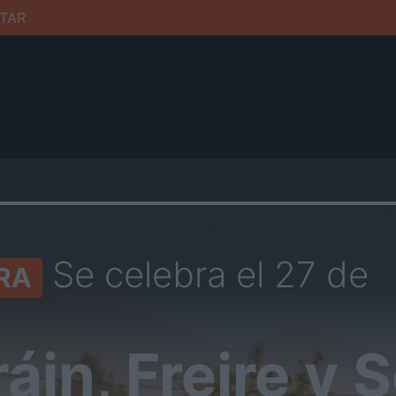
TAR
Se celebra el 27 de
RA
áin, Freire y 