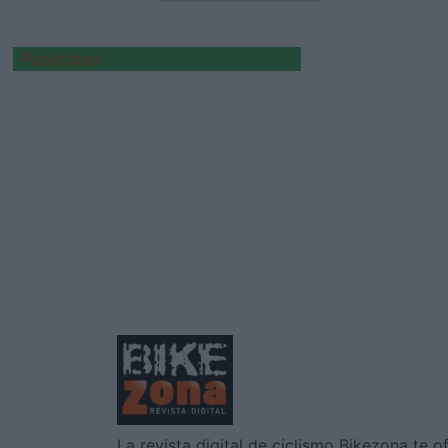
Publicidad
Disfruta de la TV
de BikeZona
¡Alégrate el día con BikeZonaTV!
La revista digital de ciclismo Bikezona te o