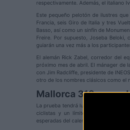
respectivamente. Además, el italiano I
Este pequeño pelotón de ilustres que
Francia, seis Giro de Italia y tres Vu
Basso, así como un sinfín de Monumento
Freire. Por supuesto, Joseba Beloki,
guiarán una vez más a los participante
El alemán Rick Zabel, corredor del eq
próximo mes de abril. El mánager de la
con Jim Radcliffe, presidente de INEOS
otro de los nombres clásicos como el m
Mallorca 312 en su 
La prueba tendrá lugar el 27 de abril
ciclistas y un límite de 8.000 parti
esperadas del calendario y muestra de 