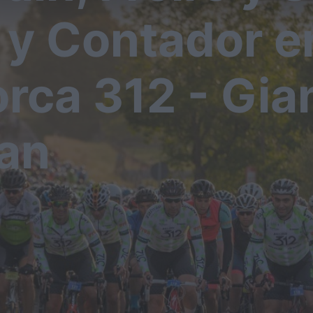
 y Contador e
rca 312 - Gian
an