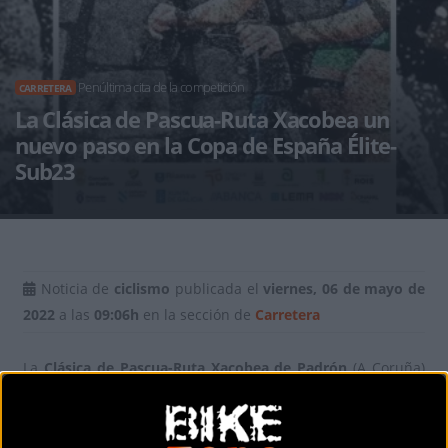
Penúltima cita de la competición
CARRETERA
La Clásica de Pascua-Ruta Xacobea un
nuevo paso en la Copa de España Élite-
Sub23
Noticia de
ciclismo
publicada el
viernes, 06 de mayo de
2022
a las
09:06h
en la sección de
Carretera
La
Clásica de Pascua-Ruta Xacobea de Padrón
(A Coruña)
acoge este sábado la penúltima cita de una Copa de
España Élite-Sub23 que ya no saldrá de Galicia para
encarar su resolución final el próximo 15 de mayo en Vigo.