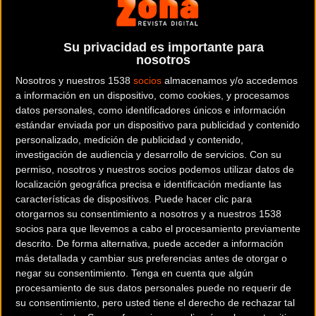
El C.C. Padronés dispondrá para esta edición de un circuito
Su privacidad es importante para
algo más duro que el que el año pasado encumbró a
nosotros
Ricardo Zurita (GSport), vencedor al sprint por delante de
Nosotros y nuestros 1538
socios
almacenamos y/o accedemos
Sergio Trueba (Gomur-Cantabria Infinita) y Josué Gómez
a información en un dispositivo, como cookies, y procesamos
(GSport).
datos personales, como identificadores únicos e información
estándar enviada por un dispositivo para publicidad y contenido
Así, con 165 km. de recorrido, en esta ocasión será
personalizado, medición de publicidad y contenido,
protagonista, además de los altos de Pereira y Formaris, la
investigación de audiencia y desarrollo de servicios.
Con su
permiso, nosotros y nuestros socios podemos utilizar datos de
dura ascensión a Aguasantas, que a buen seguro marcará
localización geográfica precisa e identificación mediante las
diferencias al encontrarse en el tramo crucial, coronándose
características de dispositivos. Puede hacer clic para
a unos 27 kilómetros de meta y justo antes de afrontar
otorgarnos su consentimiento a nosotros y a nuestros 1538
también la subida final a Formarís.
socios para que llevemos a cabo el procesamiento previamente
descrito. De forma alternativa, puede acceder a información
más detallada y cambiar sus preferencias antes de otorgar o
negar su consentimiento.
Tenga en cuenta que algún
procesamiento de sus datos personales puede no requerir de
su consentimiento, pero usted tiene el derecho de rechazar tal
Andoni López de Abetxuko (Caja Rural-Alea) llega como