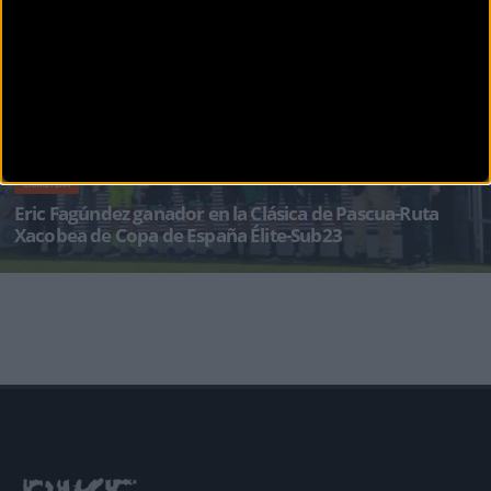
CARRETERA
Eric Fagúndez ganador en la Clásica de Pascua-Ruta
Xacobea de Copa de España Élite-Sub23
La Clásica de Pascua-Ruta Xacobea de Padrón (A Coruña) ha coronado como vencedor a un
soberbi