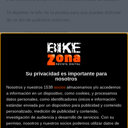
Te dejamos la info. de la prueba para que puedas disfrutar
de un día de auténtico ciclocross.
Horarios DOMINGO 08/12/2019
10:00 Cadetes masculino y femenino
10:45 Junior Internacional masculino
Su privacidad es importante para
nosotros
11:30 Entrega de premios
Nosotros y nuestros 1538
socios
almacenamos y/o accedemos
a información en un dispositivo, como cookies, y procesamos
12:00 Féminas Internacional: junior, sub23 y élite
datos personales, como identificadores únicos e información
estándar enviada por un dispositivo para publicidad y contenido
13:00 Elite y sub23 Internacional masculino
personalizado, medición de publicidad y contenido,
investigación de audiencia y desarrollo de servicios.
Con su
permiso, nosotros y nuestros socios podemos utilizar datos de