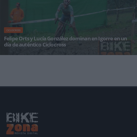
CICLOCROSS
Felipe Orts y Lucía González dominan en Igorre en un
día de auténtico Ciclocross
Día de auténtico ciclocross para disputar la 43ª edición del Ziklokross internacional