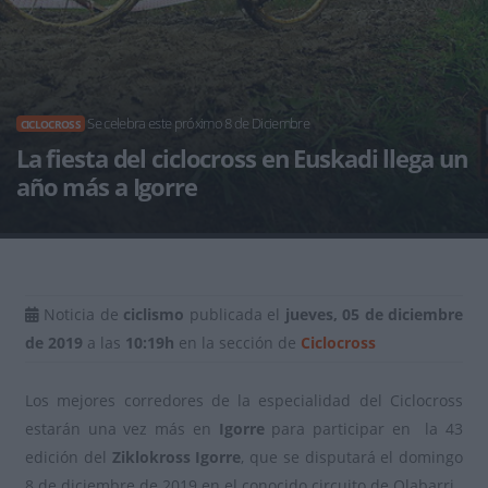
Se celebra este próximo 8 de Diciembre
CICLOCROSS
La fiesta del ciclocross en Euskadi llega un
año más a Igorre
Noticia de
ciclismo
publicada el
jueves, 05 de diciembre
de 2019
a las
10:19h
en la sección de
Ciclocross
Los mejores corredores de la especialidad del Ciclocross
estarán una vez más en
Igorre
para participar en la 43
edición del
Ziklokross Igorre
, que se disputará el domingo
8 de diciembre de 2019 en el conocido circuito de Olabarri.