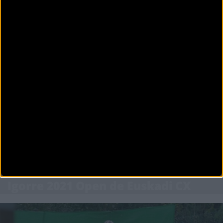
Bélgica
Nesta CX Team agotará este fin de semana su calendario internacional con una doble cita en
tierras belgas, el mej
CICLOCROSS
Vídeos: Resumen Copa del Mundo de ciclocross desde
Bogense
Se celebraron los campeonatos del mundo de ciclocross en la localidad danesa de Bogense.
Ya tenemos los res&uacu
Más noticias del evento
Ciclocross
Igorre 2021 Open de Euskadi CX