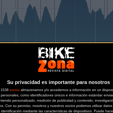
undo ha decidido mantener también el material obligatorio que to
introducidos en la anterior edición con la voluntad de incidir en 
Su privacidad es importante para nosotros
vo, junto con la UEC y la UCI, ha manifestado su voluntad de s
s 1538
socios
almacenamos y/o accedemos a información en un disposit
 a esta problemática ya que discurre por el perímetro del Parq
personales, como identificadores únicos e información estándar enviad
estado su voluntad de ser más taxativos con aquellos que
ntenido personalizado, medición de publicidad y contenido, investigaci
os.
Con su permiso, nosotros y nuestros socios podemos utilizar datos 
 identificación mediante las características de dispositivos. Puede hacer