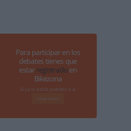
Para participar en los
debates tienes que
estar
registrado
en
Bikezona
Si ya lo estás puedes ir a:
Iniciar Sesión