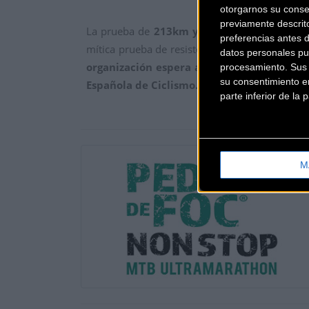
otorgarnos su conse
previamente descrit
La prueba de
213km y 6.200m de desnivel 
preferencias antes 
mítica prueba de resistencia en bicicleta de
datos personales pu
organización espera acercarse al límite de
procesamiento. Sus p
su consentimiento en
Española de Ciclismo.
parte inferior de la
M