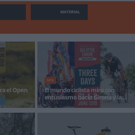
MATERIAL
MTB
rra el Open
El mundo ciclista mira con
entusiasmo hacia Girona y la
Costa Brava
rá este
Los preparativos avanzan a buen ritmo para
brante Open de
acoger miles de aficionados y familias en el
festival internacional de la bic