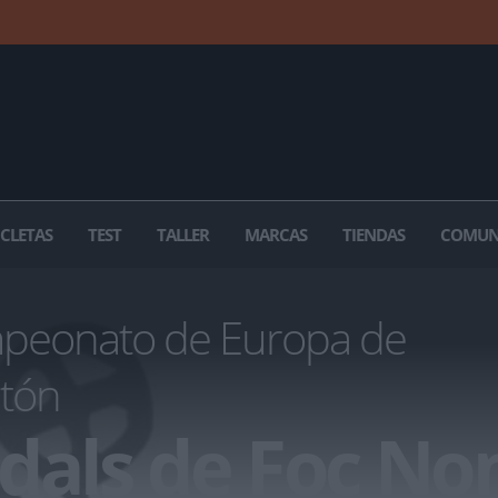
ICLETAS
TEST
TALLER
MARCAS
TIENDAS
COMUN
eonato de Europa de
tón
dals de Foc No