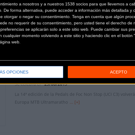
ntimiento a nosotros y a nuestros 1538 socios para que llevemos a ca
o. De forma alternativa, puede acceder a información más detallada y 
positivo
contó el año 2018 con la presencia de
967 participa
de otorgar o negar su consentimiento.
Tenga en cuenta que algún proc
 montaña que viene celebrándose desde 2006.
En esta edición y
ede no requerir de su consentimiento, pero usted tiene el derecho de r
 los 1.000 inscritos. Podéis formalizar ya vuestra inscripci
referencias se aplicarán solo a este sitio web. Puede cambiar sus pref
 cualquier momento volviendo a este sitio y haciendo clic en el botón "
 página web.
Más info. de este evento
ÁS OPCIONES
ACEPTO
14ª PEDALS DE FOC NON STOP (UCI C3) 2019
Se celebra el
29/06/2019
La 14ª edición de la Pedals de Foc Non Stop (UCI C3) volve
Europa MTB Ultramaratho
... [+]