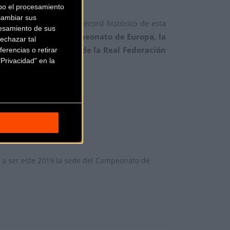
bo el procesamiento
cambiar sus
ntes
, lo que supuso el récord histórico de esta
esamiento de sus
 siendo de nuevo Campeonato de Europa, la
echazar tal
ón a través de la web de la Real Federación
erencias o retirar
Privacidad" en la
rá a ser este 2019 la sede del Campeonato de