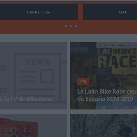
CARRETERA
MTB
MTB
La Lalín Bike Race cie
e la TV de BikeZona
de España XCM 2019
a con BikeZonaTV!
El municipio pontevedrés acoge
domingo la última cita de un vi
Espa&