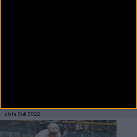
Pista
Decidida la Selección Española de
Pista para la Copa de las Naciones
de Glasgow
La Selección Española de pista contará con una
expedición formada por 14 ciclistas en la c
Más noticias del evento
Copa de las Naciones UCI
pista Cali 2022