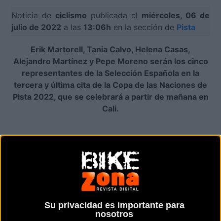
Noticia de
ciclismo
publicada el
miércoles, 06 de
julio de 2022
a las
13:06h
en la sección de
Pista
Erik Martorell, Tania Calvo, Helena Casas,
Alejandro Martínez y Pepe Moreno serán los cinco
representantes de la Selección Española en la
tercera y última cita de la Copa de las Naciones de
Pista 2022, que se celebrará a partir de mañana en
Cali.
La tercera y última cita de la Copa de las Naciones
de Pista 2022 comienza mañana, jueves 7 de julio,
en el Velódromo Alcides Nieto Patiño de la localidad
colombiana de Cali hasta donde la Selección
Española ha desplazado una expedición compuesta
por cinco ciclistas: los fondistas Erik Martorell y
Su privacidad es importante para
Tania Calvo y los velocistas Helena Casas, Alejandro
nosotros