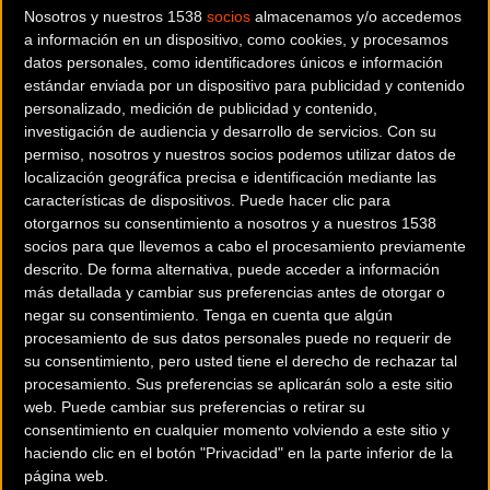
Martínez y Pepe Moreno.
Nosotros y nuestros 1538
socios
almacenamos y/o accedemos
a información en un dispositivo, como cookies, y procesamos
Los corredores del combinado nacional efectuarán
datos personales, como identificadores únicos e información
su debut en competición en Cali durante la jornada
estándar enviada por un dispositivo para publicidad y contenido
del viernes, puesto que la del jueves estará
personalizado, medición de publicidad y contenido,
reservada para la Persecución por Equipos y la
investigación de audiencia y desarrollo de servicios.
Con su
Velocidad por Equipos. El viernes veremos sobre la
permiso, nosotros y nuestros socios podemos utilizar datos de
madera del velódromo colombiano a los cinco
localización geográfica precisa e identificación mediante las
características de dispositivos. Puede hacer clic para
pistard españoles: Helena Casas afrontará la
otorgarnos su consentimiento a nosotros y a nuestros 1538
Velocidad Individual; Pepe Moreno y Alejandro
socios para que llevemos a cabo el procesamiento previamente
Martínez, el Km contrarreloj; Tania Calvo, la
descrito. De forma alternativa, puede acceder a información
Persecución Individual y la Eliminación; y Erik
más detallada y cambiar sus preferencias antes de otorgar o
Martorell, la Eliminación.
negar su consentimiento.
Tenga en cuenta que algún
procesamiento de sus datos personales puede no requerir de
El sábado, de nuevo, volveremos a contar con la
su consentimiento, pero usted tiene el derecho de rechazar tal
presencia de todos los ciclistas de la Selección
procesamiento. Sus preferencias se aplicarán solo a este sitio
Española en competición: Erik Martorell tomará
web. Puede cambiar sus preferencias o retirar su
consentimiento en cualquier momento volviendo a este sitio y
parte en la Persecución Individual, Pepe Moreno y
haciendo clic en el botón "Privacidad" en la parte inferior de la
Alejandro en el Keirin, Helena Casas en los 500 m
página web.
CRI y Tania Calvo en el Omnium.