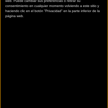
web. Puede cambiar sus preferencias o retirar su
W52 FC Porto, Rally UHC Cycling.
consentimiento en cualquier momento volviendo a este sitio y
haciendo clic en el botón "Privacidad" en la parte inferior de la
Este año la organización de la Vuelta a la
página web.
Comunitat Valenciana
estrena además la
primera edición de la Vuelta CV Féminas, el
próximo 10 de febrero, con un recorrido de
88,5 km con salida en Paterna, a las 09:00
horas, y llegada en Valencia, en el mismo
circuito de la quinta y última etapa de la VCV;
una carrera pionera en equiparar la bolsa de
premios.
En esta primera edición participarán 20 equi
procedentes de diversos países y con la
presencia de algunas figuras destacadas del
pelotón internacional.
En el Movistar Team
debutará la riojana Sheyla Gutiérrez
y entre las
corredoras foráneas cabe destacar la presencia
de la medallista olímpica Tatiana Guderzo, con