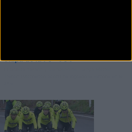
Carretera
Matteo Trentin gana la segunda
etapa de la 70ª VCV
El ciclista italiano y Campeón de Europa Matteo
Trentin (Mitchelton Scott) ha logrado la victoria en la
2ª e