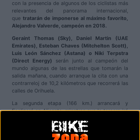
con la presencia de algunos de los ciclistas más
relevantes del panorama internacional,
que
tratarán de imponerse al máximo favorito,
Alejandro Valverde, campeón en 2018.
Geraint Thomas (Sky), Daniel Martin (UAE
Emirates), Esteban Chaves (Mitchelton Scott),
Luis León Sánchez (Astana) o Niki Terpstra
(Direct Energy)
serán junto al campeón del
mundo algunas de las estrellas que tomarán la
salida mañana, cuando arranque la cita con una
contrarreloj de 10,2 kilómetros que recorrerá las
calles de Orihuela.
La segunda etapa (166 km.) arrancará y
finalizará en Alicante, mientras que la tercera irá
de Quart de Poblet a Chera (194,3 km.), con
llegada en alto. La jornada sabatina, la segunda
más larga (188 km.) se disputará entre Vila-real