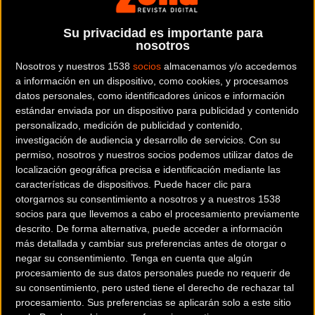
y Alcalà Alcossebre y guarda para el final la
decisiva subida a la Ermita de Santa Lucía. Ya el
Su privacidad es importante para
domingo, los sprinters tendrán una gran
nosotros
oportunidad en la etapa más corta: 85
Nosotros y nuestros 1538
socios
almacenamos y/o accedemos
kilómetros con salida en Paterna y llegada en
a información en un dispositivo, como cookies, y procesamos
Valencia.
datos personales, como identificadores únicos e información
estándar enviada por un dispositivo para publicidad y contenido
En total, serán
168 corredores y 24 equipos los
personalizado, medición de publicidad y contenido,
que conformen la ronda valenciana
, con seis
investigación de audiencia y desarrollo de servicios.
Con su
conjuntos nacionales: Movistar, Caja Rural,
permiso, nosotros y nuestros socios podemos utilizar datos de
Burgos-BH, el conjunto vasco Euskadi-Murias,
localización geográfica precisa e identificación mediante las
Kometa Cycling Team, y Fundación Euskadi.
características de dispositivos. Puede hacer clic para
otorgarnos su consentimiento a nosotros y a nuestros 1538
socios para que llevemos a cabo el procesamiento previamente
descrito. De forma alternativa, puede acceder a información
El resto 19 de equipos participantes son: Sky,
más detallada y cambiar sus preferencias antes de otorgar o
CCC, Mitchelton Scott, Astana, Bahrain Merida,
negar su consentimiento.
Tenga en cuenta que algún
Jumbo, AG2R la Mondiale, UAE Team Emirates,
procesamiento de sus datos personales puede no requerir de
Katusha, Dimension Data, Cofidis, Direct
su consentimiento, pero usted tiene el derecho de rechazar tal
Energie, Israel Cycling Academy, Sport
procesamiento. Sus preferencias se aplicarán solo a este sitio
Vlaanderen Baloise, Nippo Vini Fantini, Gazprom,