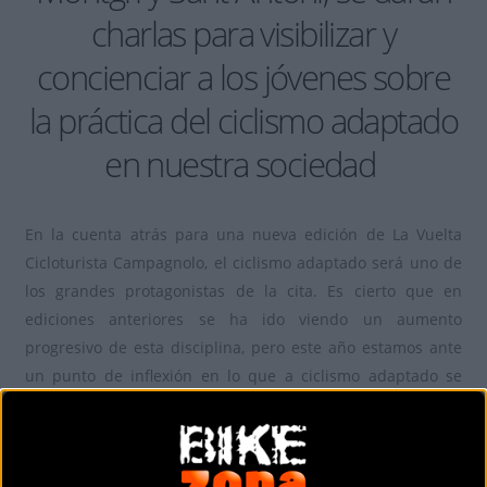
charlas para visibilizar y
concienciar a los jóvenes sobre
la práctica del ciclismo adaptado
en nuestra sociedad
En la cuenta atrás para una nueva edición de La Vuelta
Cicloturista Campagnolo, el ciclismo adaptado será uno de
los grandes protagonistas de la cita. Es cierto que en
ediciones anteriores se ha ido viendo un aumento
progresivo de esta disciplina, pero este año estamos ante
un punto de inflexión en lo que a ciclismo adaptado se
refiere.
Ya se había anunciado que el reciente Campeón del Mundo
de Paraciclismo -en contrarreloj-, Ricardo Ten, estaría