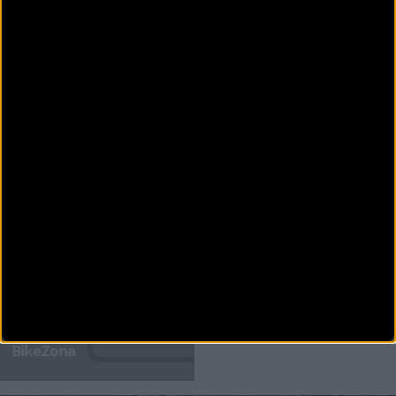
CARRETERA
Iban Mayo también estará en la Vuelta Cicloturista a
Ibiza Campagnolo
La lista de nombres conocidos que se unen a la Vuelta Cicloturista a Ibiza Campagnolo sigue
engordando. En esta ocasi&oa
PUBLICIDAD
Disfruta de la TV de
BikeZona
¡Alégrate el día con BikeZonaTV!