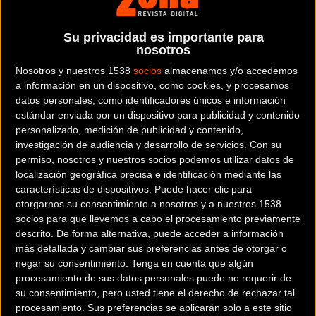
rodando en Ibiza del 9 al 12 de octubre, pero el listado de
ciclistas no ha dejado de crecer.
Su privacidad es importante para
nosotros
A Ten se suma, el especialista en ruta y pista -ciclismo
Nosotros y nuestros 1538
socios
almacenamos y/o accedemos
adaptado-, el valenciano Maurice Far quien ganó el bronce
a información en un dispositivo, como cookies, y procesamos
datos personales, como identificadores únicos e información
en los JJOO Londres 2012 en contrarreloj y acumula un
estándar enviada por un dispositivo para publicidad y contenido
palmarés abrumador. A su vez, ha confirmado su presencia
personalizado, medición de publicidad y contenido,
en la ronda ibicenca el también medallista olímpico, Juanjo
investigación de audiencia y desarrollo de servicios.
Con su
Méndez, quien quizá nos vuelva a sorprender junto a Xavi
permiso, nosotros y nuestros socios podemos utilizar datos de
localización geográfica precisa e identificación mediante las
Caballol, para competir en tándem. Cada uno de ellos ha
características de dispositivos. Puede hacer clic para
competido de forma individual por mucho tiempo
otorgarnos su consentimiento a nosotros y a nuestros 1538
consiguiendo logros de gran prestigio, retos personales, y
socios para que llevemos a cabo el procesamiento previamente
hazañas que han marcado sus vidas. En un momento dado,
descrito. De forma alternativa, puede acceder a información
más detallada y cambiar sus preferencias antes de otorgar o
decidieron unir fuerzas y protagonizaron el primer tándem
negar su consentimiento.
Tenga en cuenta que algún
de dos piernas y tres brazos con el objetivo de amplificar
procesamiento de sus datos personales puede no requerir de
su alcance y logros. “Nuestros límites físicos y mentales,
su consentimiento, pero usted tiene el derecho de rechazar tal
están mucho más lejos de donde los pintamos”, suelen
procesamiento. Sus preferencias se aplicarán solo a este sitio