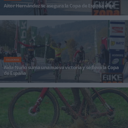
Aitor Hernández se asegura la Copa de España elite
Aitor Hernández (Specialized-Ermua Impulso) logró en el ciclocrós de Igorre, penúltima
prueb
CICLOCROSS
Aida Nuño suma una nueva victoria y se lleva la Copa
de España
Aida Nuño (MMR-Spiuk) ha sumado una nueva victoria en la Copa de España de ciclocross,
que ya te