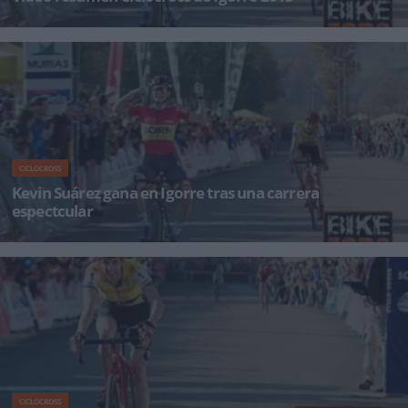
Ya podéis ver online desde la web de rtve el vídeo resumen de la prueba de la Copa de
España de cic
CICLOCROSS
Kevin Suárez gana en Igorre tras una carrera
espectcular
El sub23 Kevin Suárez (Born-Bioracer) ha sido el vencedor del XIX Ciclocross de Igorre,
s&eacut
CICLOCROSS