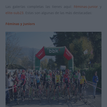
Las galerías completas las tienes aquí:
Féminas-junior
y
elite-sub23
. Estas son algunas de las más destacadas:
Féminas y Juniors