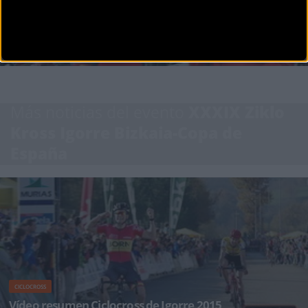
CICLOCROSS
Kevin Suárez y Olatz Odriozola ganan en Beglés
Kevin Suárez ha sido el ganador del ciclocross de Beglés disputada en la localidad francesa
cercana a Burd
Más noticias del evento
XXXIX Ziklo
Kross Igorre Bizkaia-Copa de
España
CICLOCROSS
Vídeo resumen Ciclocross de Igorre 2015