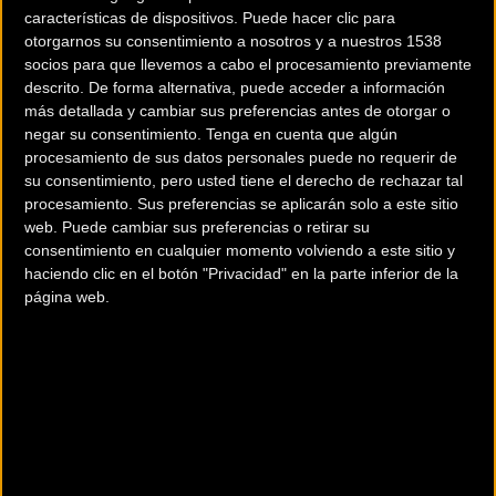
características de dispositivos. Puede hacer clic para
asturianos. ↑ ↑
otorgarnos su consentimiento a nosotros y a nuestros 1538
socios para que llevemos a cabo el procesamiento previamente
descrito. De forma alternativa, puede acceder a información
más detallada y cambiar sus preferencias antes de otorgar o
Las inclemencias metereológicas volvieron a afectar a la
negar su consentimiento.
Tenga en cuenta que algún
carrera y la organización, con buen criterio se vió obligada
procesamiento de sus datos personales puede no requerir de
a recortar el recorrido de 163 km a 122,5 km, dejando fuera
su consentimiento, pero usted tiene el derecho de rechazar tal
las dos cimas más altas: Cruz de Fuentes y Ozcaba, por su
procesamiento. Sus preferencias se aplicarán solo a este sitio
web. Puede cambiar sus preferencias o retirar su
altitud y kilometraje.
consentimiento en cualquier momento volviendo a este sitio y
haciendo clic en el botón "Privacidad" en la parte inferior de la
La lluvia y el frío acompañaron a los ciclistas durante toda
página web.
la prueba, pero un año más la gente de la comarca salio a
animar y a ayudar a pesar del mal tiempo, arropando a los
participantes cuando más lo necesitaban...