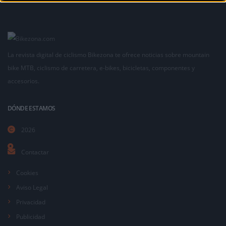
La revista digital de ciclismo Bikezona te ofrece noticias sobre mountain
bike MTB, ciclismo de carretera, e-bikes, bicicletas, componentes y
accesorios.
DÓNDE ESTAMOS
2026
Contactar
Cookies
Aviso Legal
Privacidad
Publicidad