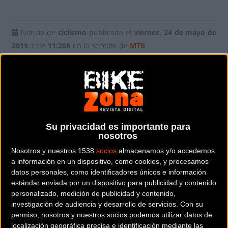
Noticia de
ciclismo
publicada el
viernes, 24 de mayo de
2019
a las
11:28h
en la sección de
MTB
Tras su primera edición Los 10.000 del Soplao fue
bautizada por muchos como el Infierno Cántabro y este
año, de nuevo, hizo honor a su nombre.
↑ ↑ Nuestro presentador Josema
Su privacidad es importante para
nosotros
Fuente, un habitual de El Soplao
Nosotros y nuestros 1538
socios
almacenamos y/o accedemos
fue uno de los valientes que la
a información en un dispositivo, como cookies, y procesamos
datos personales, como identificadores únicos e información
terminaron, acompañado por
estándar enviada por un dispositivo para publicidad y contenido
personalizado, medición de publicidad y contenido,
uno de los grandes como es
investigación de audiencia y desarrollo de servicios.
Con su
permiso, nosotros y nuestros socios podemos utilizar datos de
Peio Ruiz Cabestany y amigos
localización geográfica precisa e identificación mediante las