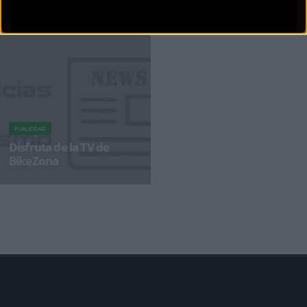
Hoy tenemos un nuevo programa de Pedaleando en la Costa cargado de novedades e
información ciclista de la buena c
PUBLICIDAD
Disfruta de la TV de
BikeZona
¡Alégrate el día con BikeZonaTV!