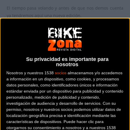
El tiempo pasa volando y antes de que nos demos cuenta
ya tendremos aquí una nueva edición.
Puedes inscribirte en sus diferentes modalidedes:
- MTB - Carretera
Su privacidad es importante para
- Ultramaratón - Maratón
nosotros
Nosotros y nuestros 1538
socios
almacenamos y/o accedemos
- Ruta a pie - Combinada
a información en un dispositivo, como cookies, y procesamos
datos personales, como identificadores únicos e información
- Soplaoman/Woman - Aguas Abiertas
estándar enviada por un dispositivo para publicidad y contenido
personalizado, medición de publicidad y contenido,
investigación de audiencia y desarrollo de servicios.
Con su
- Ruta Adaptada - E-Bike
permiso, nosotros y nuestros socios podemos utilizar datos de
localización geográfica precisa e identificación mediante las
características de dispositivos. Puede hacer clic para
Más info e inscripciones en su
web
.
otorgarnos su consentimiento a nosotros y a nuestros 1538