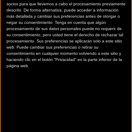
socios para que llevemos a cabo el procesamiento previamente
descrito. De forma alternativa, puede acceder a información
más detallada y cambiar sus preferencias antes de otorgar o
negar su consentimiento.
Tenga en cuenta que algún
procesamiento de sus datos personales puede no requerir de
su consentimiento, pero usted tiene el derecho de rechazar tal
Más info. de este evento
procesamiento. Sus preferencias se aplicarán solo a este sitio
XIII MARCHA BTT LOS 10.000 DEL SOPLAO 2019
web. Puede cambiar sus preferencias o retirar su
18/05/2019
Se celebra el
consentimiento en cualquier momento volviendo a este sitio y
haciendo clic en el botón "Privacidad" en la parte inferior de la
El CLUB DEPORTIVO ELEMENTAL LOS 10.000 DEL SOPLAO organiza la
página web.
XIII Marcha Cicloturista Los 10.000 del Soplao que tendrá lugar el
Sábado 18 de mayo
... [+]
Comentarios de la Noticia
Noticias sin comentarios. ¡Ya puedes escribir el tuyo!