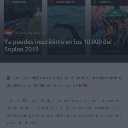
Inscripciones abiertas
MTB
Ya puedes inscribirte en los 10.000 del
Soplao 2019
Noticia de
ciclismo
publicada el
lunes, 03 de septiembre
de 2018
a las
12:40h
en la sección de
MTB
Los 10.000 del Soplao se celebran en sus diferentes
modalidades a partir del 17 de Mayo del próximo 2019.
Puede que parezca que falta mucho pero las inscripciones
ya están abiertas.